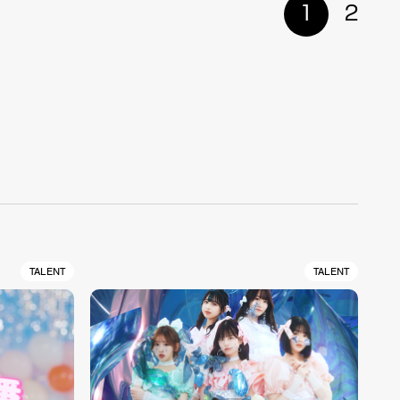
1
2
TALENT
TALENT