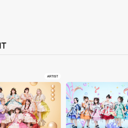
NT
ARTIST