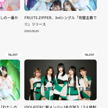
わたしの一番か
FRUITS ZIPPER、3rdシングル「完璧主義で
☆」リリース
2022.05.20
TALENT
TALENT
グル「わたしの
IDOLATERに新メンバー2名が加入！5人体制