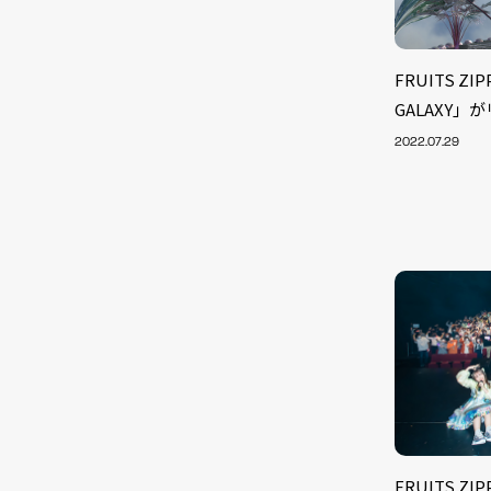
FRUITS ZI
GALAXY」
2022.07.29
FRUITS Z