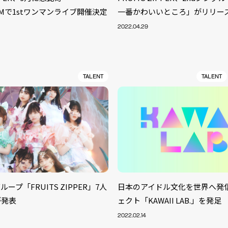
OOMで1stワンマンライブ開催決定
一番かわいいところ」がリリー
2022.04.29
TALENT
TALENT
ープ「FRUITS ZIPPER」7人
日本のアイドル文化を世界へ発
S
が発表
ェクト「KAWAII LAB.」を発足
ARTIST
MODEL/T
40
2022.02.14
ACTOR
13