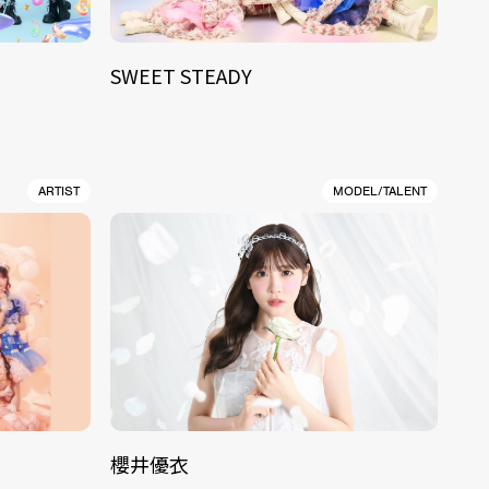
SWEET STEADY
ARTIST
MODEL/TALENT
櫻井優衣