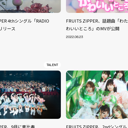
PPER 4thシングル「RADIO
FRUITS ZIPPER、話題曲「
がリリース
わいいところ」のMVが公開
2022.06.23
TALENT
IPPER、9月に恵比寿
FRUITS ZIPPER、2ndシン