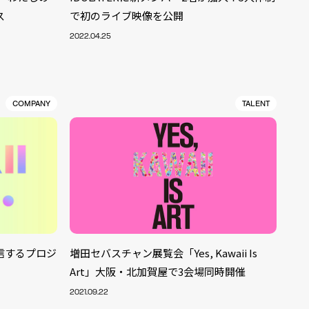
ス
で初のライブ映像を公開
2022.04.25
COMPANY
TALENT
信するプロジ
増田セバスチャン展覧会「Yes, Kawaii Is
Art」大阪・北加賀屋で3会場同時開催
ALENT
33
2021.09.22
CREATOR
29