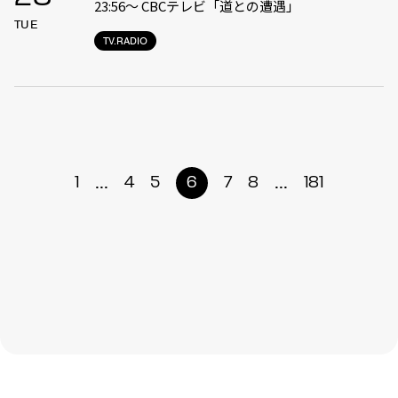
23:56〜 CBCテレビ「道との遭遇」
TUE
TV.RADIO
...
...
1
4
5
6
7
8
181