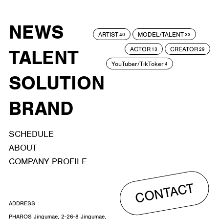
NEWS
ARTIST
MODEL/TALENT
40
33
ACTOR
CREATOR
TALENT
13
29
YouTuber/TikToker
4
SOLUTION
BRAND
SCHEDULE
ABOUT
COMPANY PROFILE
CONTACT
ADDRESS
PHAROS Jingumae, 2-26-8 Jingumae,