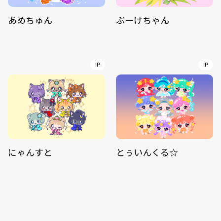
あめちゅん
ぶーけちゃん
IP
IP
にゃんすと
とぅいんくる☆