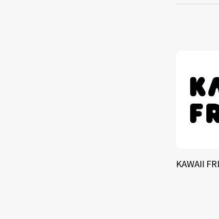
TALE
SOLU
BRA
KAWAII FR
SCHEDULE
ABOUT