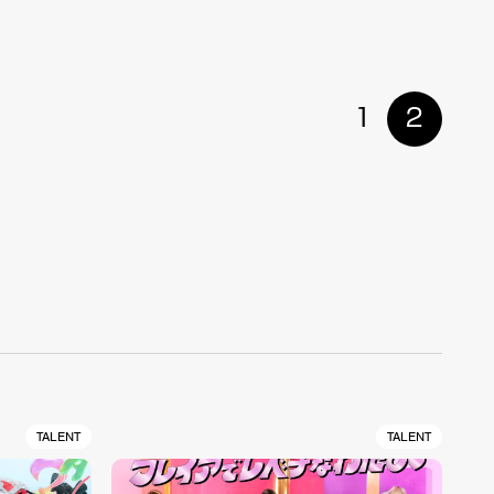
1
2
TALENT
TALENT