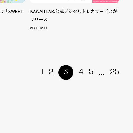
CD『SWEET
KAWAII LAB.公式デジタルトレカサービスが
リリース
2026.02.10
...
1
2
3
4
5
25
ALENT
33
CREATOR
29