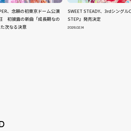
ZIPPER、念願の初東京ドーム公演
SWEET STEADY、3rdシングル
熱狂 初披露の新曲「成長期なの
STEP』発売決定
した次なる決意
2026.02.14
S
ARTIST
MODEL/T
40
D
ACTOR
13