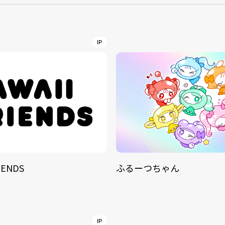
NT
YouTuber/TikToke
IP
TION
ND
IENDS
ふるーつちゃん
ADDRES
PHAROS 
COMPANY PROFILE
Shibuya-
IP