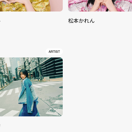
ル
松本かれん
ARTIST
香