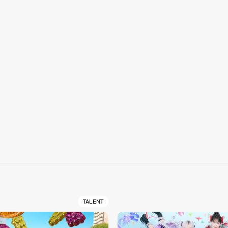
S
TALENT