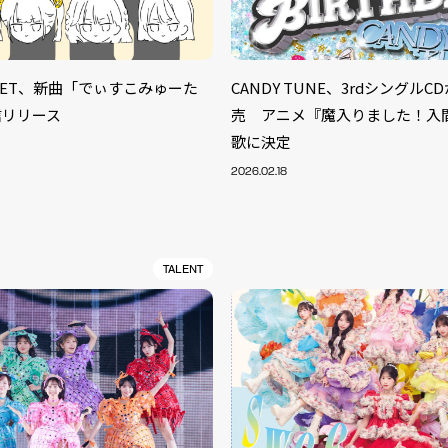
TREET、新曲「でぃすこみゅーた
CANDY TUNE、3rdシングルC
信リリース
売 アニメ『魔入りました！入
歌に決定
2026.02.18
TALENT