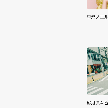
早瀬ノエ
砂月凜々