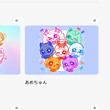
r
4
IP
IP
CONTACT
あめちゅん
S
Jingumae, 2-26-8 Jingumae,
ku, Tokyo, Japan 150-0001
IP
IP