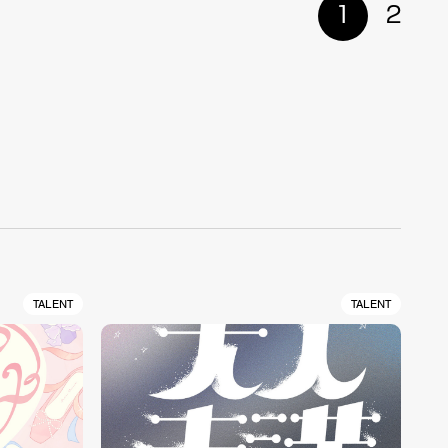
1
2
TALENT
TALENT