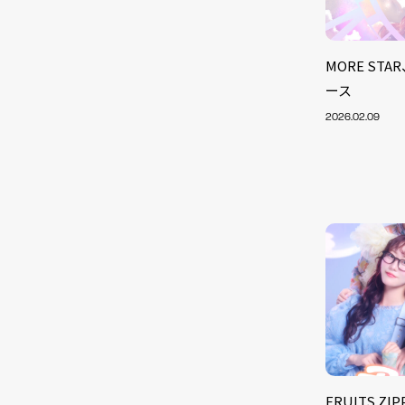
MORE S
ース
2026.02.09
FRUITS 