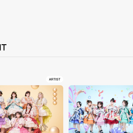
NT
ARTIST