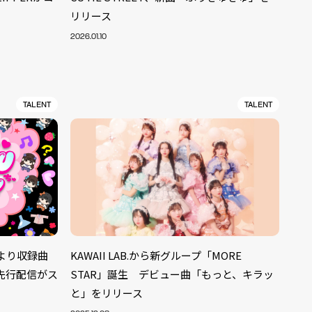
リリース
2026.01.10
TALENT
TALENT
M』より収録曲
KAWAII LAB.から新グループ「MORE
の先行配信がス
STAR」誕生 デビュー曲「もっと、キラッ
ALENT
33
と」をリリース
CREATOR
29