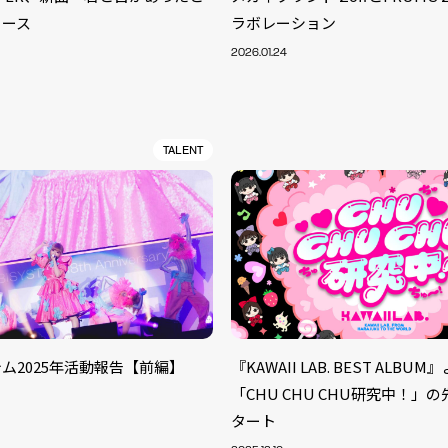
リース
ラボレーション
2026.01.24
TALENT
ム2025年活動報告【前編】
『KAWAII LAB. BEST ALBU
S
「CHU CHU CHU研究中！」
ARTIST
MODEL/T
40
タート
ACTOR
13