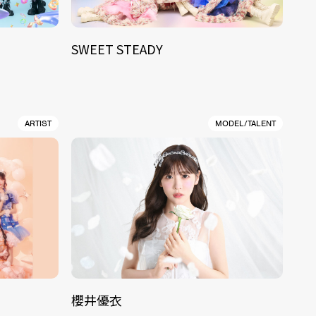
SWEET STEADY
ARTIST
MODEL/TALENT
櫻井優衣