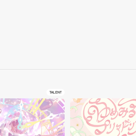
S
TALENT