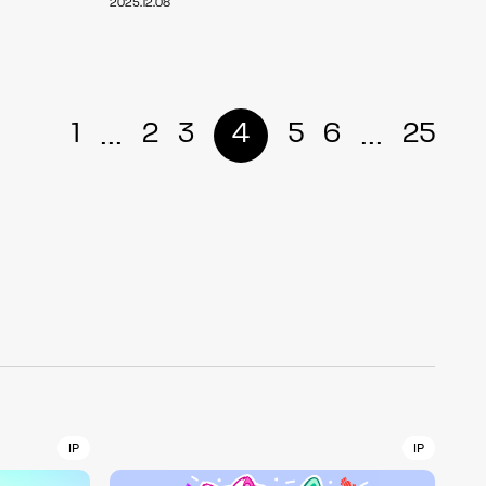
2025.12.08
r
4
...
...
1
2
3
4
5
6
25
CONTACT
S
Jingumae, 2-26-8 Jingumae,
ku, Tokyo, Japan 150-0001
IP
IP