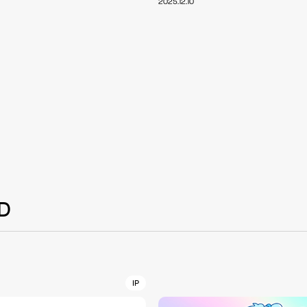
2025.12.10
NT
YouTuber/TikToke
TION
ND
D
ADDRES
PHAROS 
COMPANY PROFILE
Shibuya-
IP