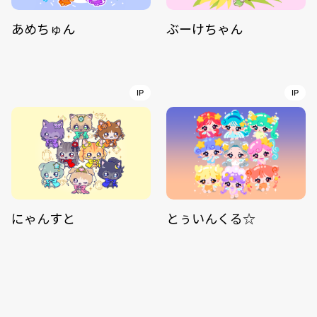
あめちゅん
ぶーけちゃん
IP
IP
にゃんすと
とぅいんくる☆