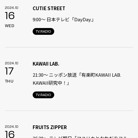
CUTIE STREET
2024.10
16
9:00〜 日本テレビ「DayDay.」
WED
TV.RADIO
KAWAII LAB.
2024.10
17
21:30〜 ニッポン放送「有楽町KAWAII LAB.
THU
KAWAII研究中！」
TV.RADIO
FRUITS ZIPPER
2024.10
16