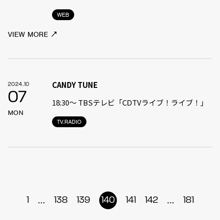
WEB
VIEW MORE
CANDY TUNE
2024.10
07
18:30〜 TBSテレビ「CDTVライブ！ライブ！」
MON
TV.RADIO
...
...
1
138
139
140
141
142
181