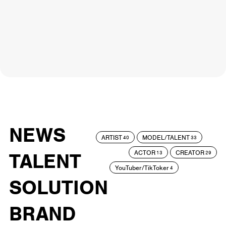
NEWS
ARTIST
MODEL/TALENT
40
33
ACTOR
CREATOR
TALENT
13
29
YouTuber/TikToker
4
SOLUTION
BRAND