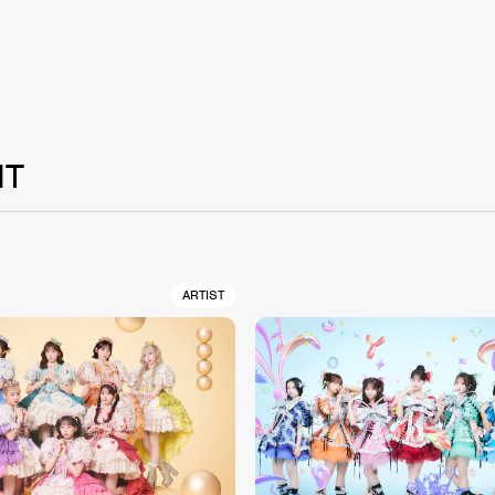
NT
ARTIST