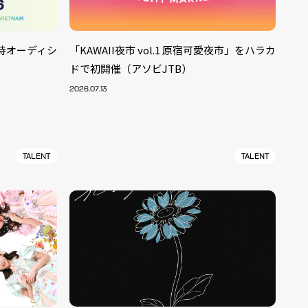
国同時オーディシ
「KAWAII夜市 vol.1 原宿可愛夜市」をハラカ
ドで初開催（アソビJTB）
2026.07.13
TALENT
TALENT