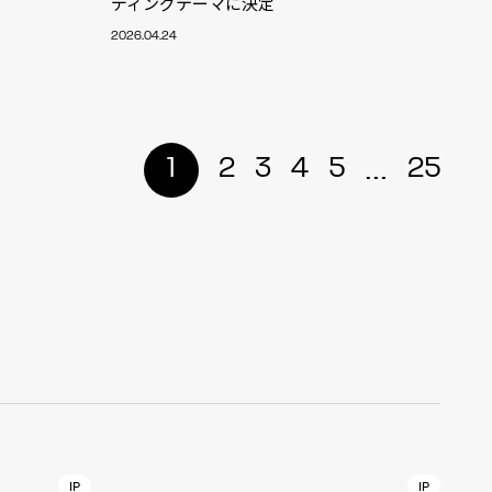
ディングテーマに決定
r
2026.04.24
4
...
1
2
3
4
5
25
CONTACT
S
Jingumae, 2-26-8 Jingumae,
ku, Tokyo, Japan 150-0001
IP
IP