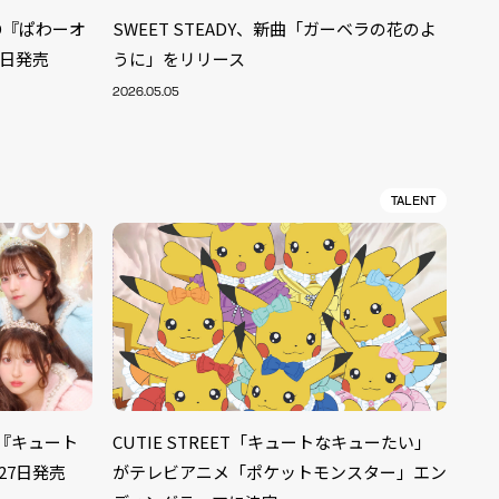
ルCD『ぱわーオ
SWEET STEADY、新曲「ガーベラの花のよ
5日発売
うに」をリリース
2026.05.05
TALENT
ALENT
CD『キュート
CUTIE STREET「キュートなキューたい」
33
27日発売
がテレビアニメ「ポケットモンスター」エン
CREATOR
29