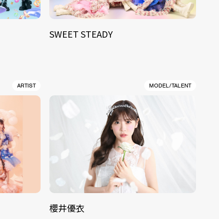
SWEET STEADY
ARTIST
MODEL/TALENT
櫻井優衣