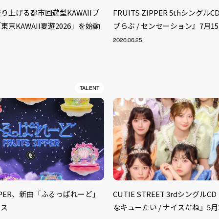
り上げる都市回遊型KAWAIIプ
FRUITS ZIPPER 5thシング
京KAWAII夏遊2026」を始動
ブらぶ / センセーション』7月1
2026.06.25
TALENT
S
ARTIST
MODEL/T
ZIPPER、新曲「ふるっぱれーど」
CUTIE STREET 3rdシングル
40
ース
なキューたい / ナイスだね』5月
ACTOR
13