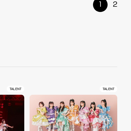
1
2
TALENT
TALENT