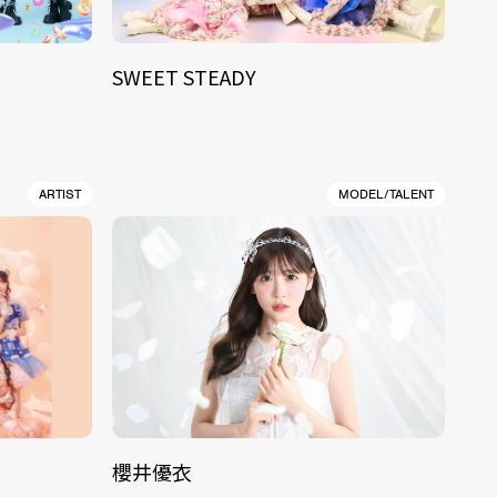
SWEET STEADY
ARTIST
MODEL/TALENT
櫻井優衣