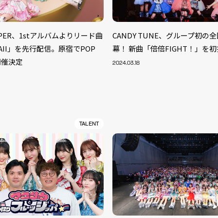
ZIPPER、1stアルバムよりリード曲
CANDY TUNE、グループ初の
WAII」を先行配信。原宿でPOP
幕！ 新曲「倍倍FIGHT！」を
E開催決定
2024.03.18
TALENT