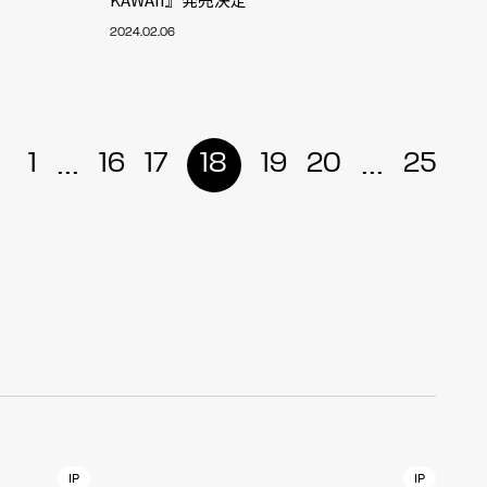
2024.02.06
r
4
...
...
1
16
17
18
19
20
25
CONTACT
S
Jingumae, 2-26-8 Jingumae,
ku, Tokyo, Japan 150-0001
IP
IP