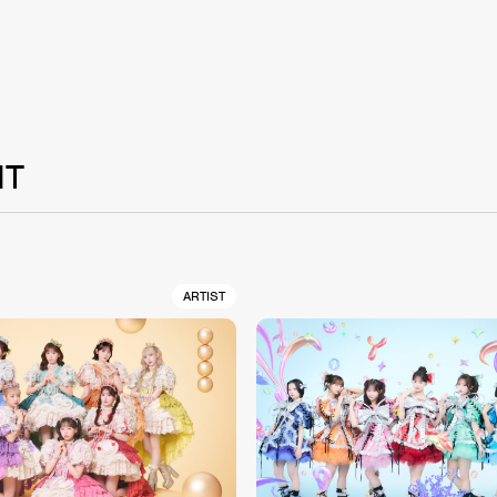
NT
ARTIST