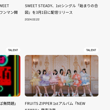
WEET
SWEET STEADY、1stシングル「始まりの合
tワンマン開
図」を3月1日に配信リリース
2024.02.22
TALENT
TALENT
ALENT
33
れば無問題」
FRUITS ZIPPER 1stアルバム『NEW
CREATOR
29
KAWAII』発売決定