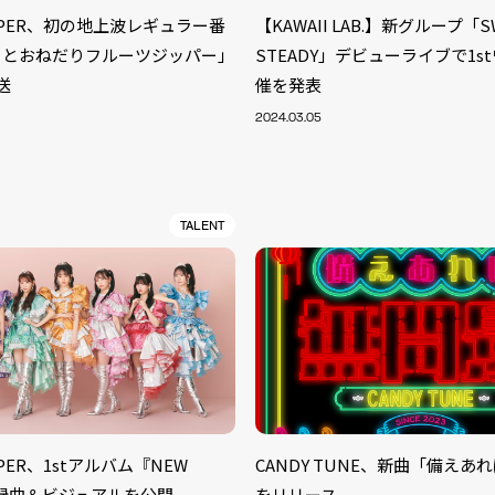
ZIPPER、初の地上波レギュラー番
【KAWAII LAB.】新グループ「S
カとおねだりフルーツジッパー」
STEADY」デビューライブで1s
送
催を発表
2024.03.05
TALENT
S
ARTIST
MODEL/T
40
IPPER、1stアルバム『NEW
CANDY TUNE、新曲「備えあ
ACTOR
13
』収録曲＆ビジュアルを公開
をリリース