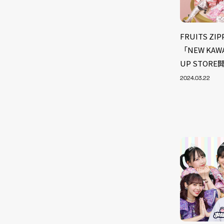
FRUITS 
「NEW KA
UP STOR
2024.03.22