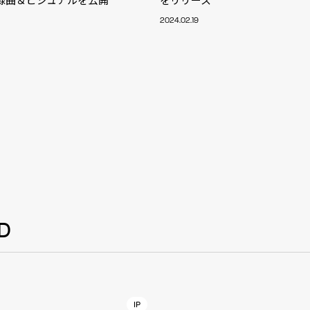
NT
2024.02.19
YouTuber/TikToke
TION
ND
D
ADDRES
PHAROS 
COMPANY PROFILE
Shibuya-
IP