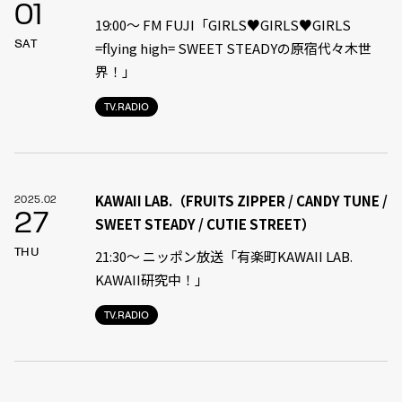
01
19:00〜 FM FUJI「GIRLS♥GIRLS♥GIRLS
SAT
=flying high= SWEET STEADYの原宿代々木世
界！」
TV.RADIO
KAWAII LAB.（FRUITS ZIPPER / CANDY TUNE /
2025.02
27
SWEET STEADY / CUTIE STREET）
THU
21:30〜 ニッポン放送「有楽町KAWAII LAB.
KAWAII研究中！」
TV.RADIO