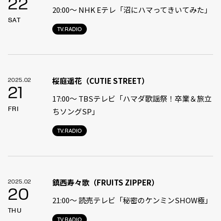
22
20:00〜 NHK Eテレ「沼にハマってきいてみた」
SAT
TV.RADIO
桜庭遥花（CUTIE STREET）
2025.02
21
17:00〜 TBSテレビ「ハマダ歌謡祭！卒業＆旅立
FRI
ちソングSP」
TV.RADIO
鎮西寿々歌（FRUITS ZIPPER）
2025.02
20
21:00〜 読売テレビ「秘密のケンミンSHOW極」
THU
TV.RADIO