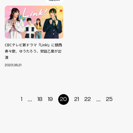
CBCテレビ新ドラマ『Link!』に鎮西
寿々歌、ゆうたろう、安田乙葉が出
演
2023.06.21
...
...
1
18
19
20
21
22
25