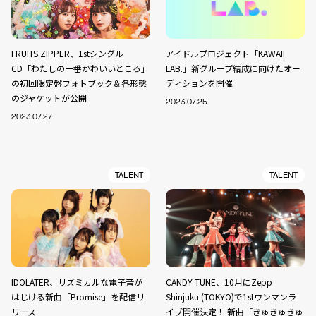
FRUITS ZIPPER、1stシングル
アイドルプロジェクト「KAWAII
CD「わたしの一番かわいいところ」
LAB.」新グループ結成に向けたオー
の初回限定盤フォトブック＆各形態
ディションを開催
のジャケットが公開
2023.07.25
2023.07.27
TALENT
TALENT
IDOLATER、リズミカルな電子音が
CANDY TUNE、10月にZepp
はじける新曲「Promise」を配信リ
Shinjuku (TOKYO)で1stワンマンラ
リース
イブ開催決定！ 新曲「きゅきゅきゅ