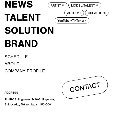
NEWS
ARTIST
MODEL/TALENT
40
33
ACTOR
CREATOR
TALENT
13
29
YouTuber/TikToker
4
SOLUTION
BRAND
SCHEDULE
ABOUT
COMPANY PROFILE
CONTACT
ADDRESS
PHAROS Jingumae, 2-26-8 Jingumae,
Shibuya-ku, Tokyo, Japan 150-0001