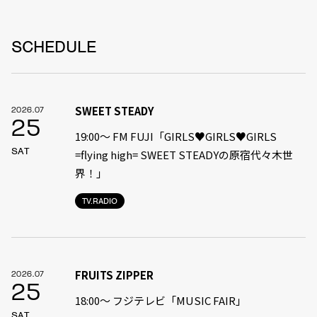
SCHEDULE
SWEET STEADY
2026.07
25
19:00〜 FM FUJI「GIRLS♥GIRLS♥GIRLS
SAT
=flying high= SWEET STEADYの原宿代々木世
界！」
TV.RADIO
FRUITS ZIPPER
2026.07
25
18:00〜 フジテレビ「MUSIC FAIR」
SAT