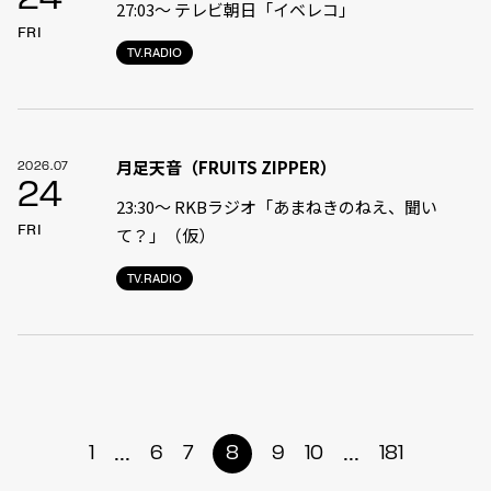
27:03〜 テレビ朝日「イベレコ」
FRI
TV.RADIO
月足天音（FRUITS ZIPPER）
2026.07
24
23:30〜 RKBラジオ「あまねきのねえ、聞い
FRI
て？」（仮）
TV.RADIO
...
...
1
6
7
8
9
10
181