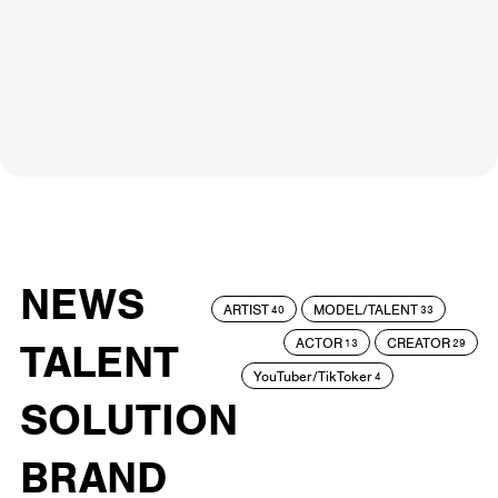
NEWS
ARTIST
MODEL/TALENT
40
33
ACTOR
CREATOR
TALENT
13
29
YouTuber/TikToker
4
SOLUTION
BRAND