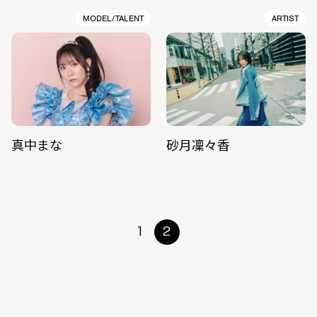
MODEL/TALENT
ARTIST
真中まな
砂月凜々香
1
2