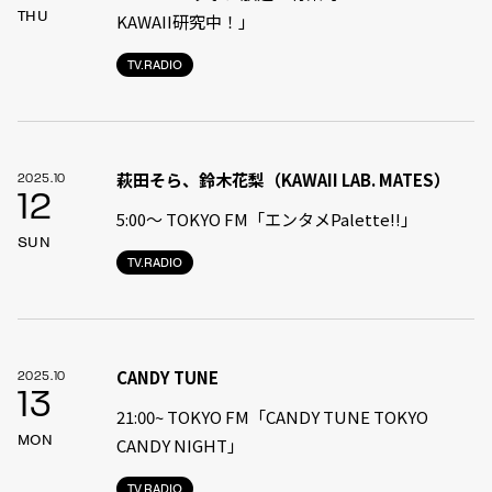
THU
KAWAII研究中！」
TV.RADIO
萩田そら、鈴木花梨（KAWAII LAB. MATES）
2025.10
12
5:00〜 TOKYO FM「エンタメPalette!!」
SUN
TV.RADIO
CANDY TUNE
2025.10
13
21:00~ TOKYO FM「CANDY TUNE TOKYO
MON
CANDY NIGHT」
TV.RADIO