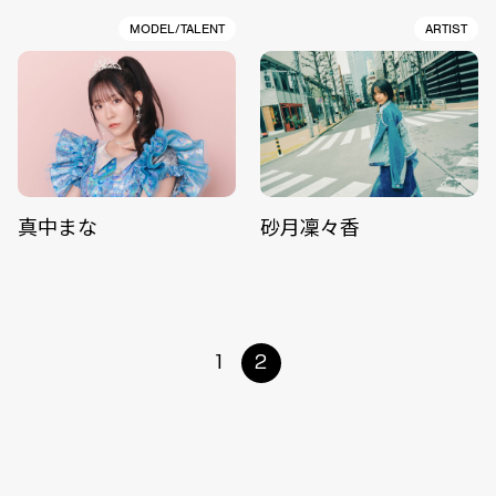
MODEL/TALENT
ARTIST
真中まな
砂月凜々香
1
2