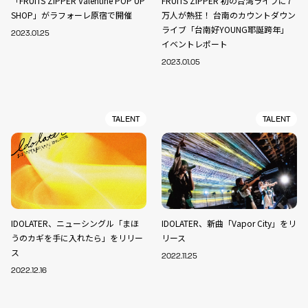
「FRUITS ZIPPER Valentine POP UP
FRUITS ZIPPER 初の台湾ライブに7
SHOP」がラフォーレ原宿で開催
万人が熱狂！ 台南のカウントダウン
ライブ「台南好YOUNG耶誕跨年」
2023.01.25
イベントレポート
2023.01.05
TALENT
TALENT
IDOLATER、ニューシングル「まほ
IDOLATER、新曲「Vapor City」をリ
うのカギを手に入れたら」をリリー
リース
ス
2022.11.25
2022.12.16