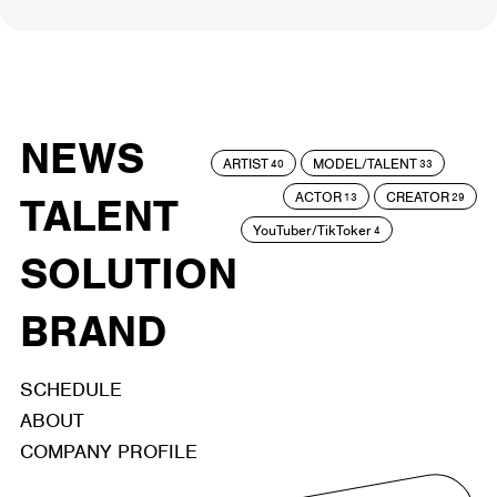
NEWS
ARTIST
MODEL/TALENT
40
33
ACTOR
CREATOR
TALENT
13
29
YouTuber/TikToker
4
SOLUTION
BRAND
SCHEDULE
ABOUT
COMPANY PROFILE