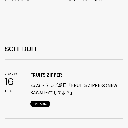
SCHEDULE
FRUITS ZIPPER
2025.10
16
26:23～ テレビ朝日「FRUITS ZIPPERのNEW
THU
KAWAIIってしてよ？」
TV.RADIO