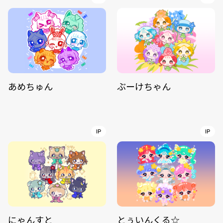
あめちゅん
ぶーけちゃん
IP
IP
にゃんすと
とぅいんくる☆