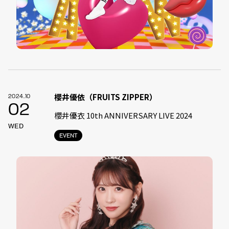
櫻井優依（FRUITS ZIPPER）
2024.10
02
櫻井優衣 10th ANNIVERSARY LIVE 2024
WED
EVENT