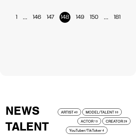
...
...
1
146
147
148
149
150
181
NEWS
ARTIST
MODEL/TALENT
40
33
ACTOR
CREATOR
TALENT
13
29
YouTuber/TikToker
4