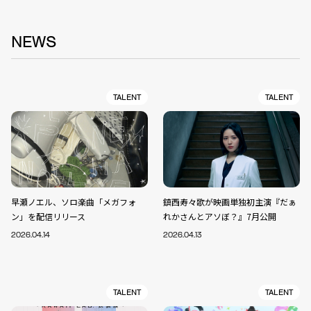
NEWS
TALENT
TALENT
早瀬ノエル、ソロ楽曲「メガフォ
鎮西寿々歌が映画単独初主演『だぁ
ン」を配信リリース
れかさんとアソぼ？』7月公開
2026.04.14
2026.04.13
TALENT
TALENT