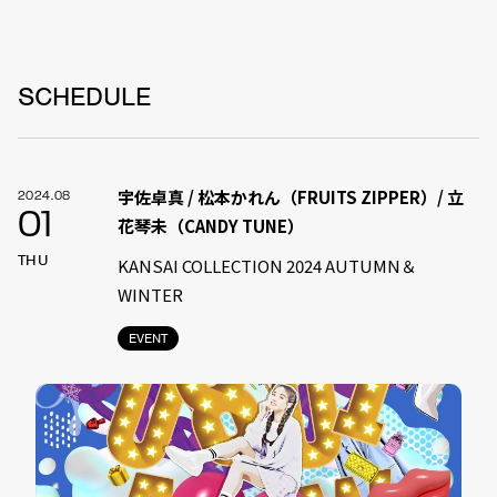
SCHEDULE
宇佐卓真 / 松本かれん（FRUITS ZIPPER）/ 立
2024.08
01
花琴未（CANDY TUNE）
THU
KANSAI COLLECTION 2024 AUTUMN＆
WINTER
EVENT