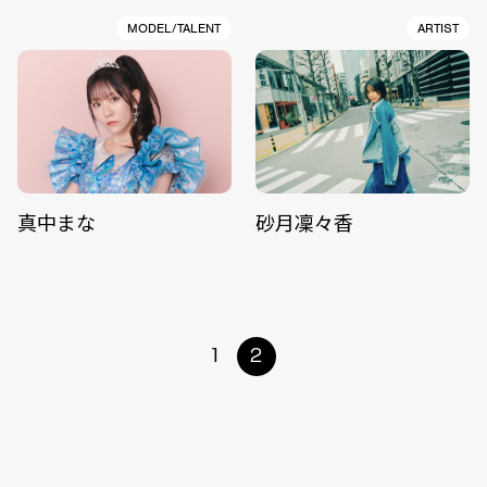
MODEL/TALENT
ARTIST
真中まな
砂月凜々香
1
2