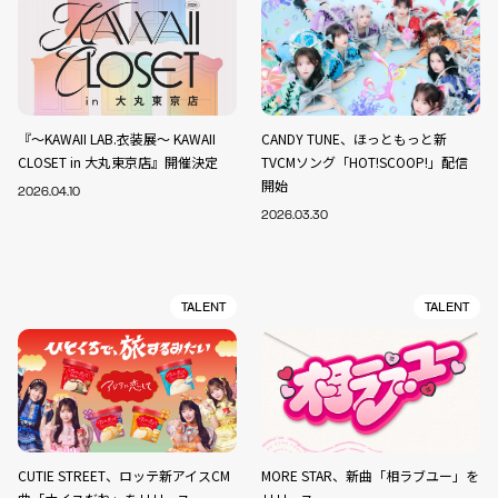
『～KAWAII LAB.衣装展～ KAWAII
CANDY TUNE、ほっともっと新
CLOSET in 大丸東京店』開催決定
TVCMソング「HOT!SCOOP!」配信
開始
2026.04.10
2026.03.30
TALENT
TALENT
CUTIE STREET、ロッテ新アイスCM
MORE STAR、新曲「相ラブユー」を