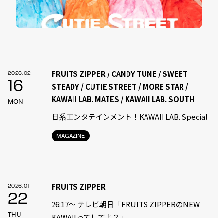
FRUITS ZIPPER / CANDY TUNE / SWEET
2026.02
16
STEADY / CUTIE STREET / MORE STAR /
KAWAII LAB. MATES / KAWAII LAB. SOUTH
MON
日系エンタテインメント！KAWAII LAB. Special
MAGAZINE
FRUITS ZIPPER
2026.01
22
26:17～ テレビ朝日「FRUITS ZIPPERのNEW
THU
KAWAIIってしてよ？」