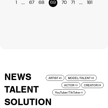
...
...
1
67
68
69
70
71
181
NEWS
ARTIST
MODEL/TALENT
40
33
ACTOR
CREATOR
TALENT
13
29
YouTuber/TikToker
4
SOLUTION