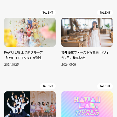
TALENT
TALENT
KAWAII LAB.より新グループ
櫻井優衣ファースト写真集「YUi」
「SWEET STEADY」が誕生
が2月に発売決定
2024.01.23
2024.01.09
TALENT
TALENT