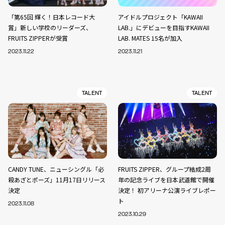
「第65回 輝く！日本レコード大
アイドルプロジェクト「KAWAII
賞」新しい学校のリーダーズ、
LAB.」にデビューを目指すKAWAII
FRUITS ZIPPERが受賞
LAB. MATES 15名が加入
2023.11.22
2023.11.21
TALENT
TALENT
CANDY TUNE、ニューシングル「必
FRUITS ZIPPER、グループ結成2周
殺あざとポーズ」11月17日リリース
年の記念ライブを日本武道館で開催
決定
決定！ 初アリーナ公演ライブレポー
ト
2023.11.08
2023.10.29