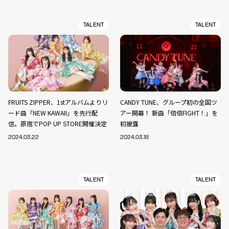
TALENT
TALENT
FRUITS ZIPPER、1stアルバムよりリ
CANDY TUNE、グループ初の全国ツ
ード曲「NEW KAWAII」を先行配
アー開幕！ 新曲「倍倍FIGHT！」を
信。原宿でPOP UP STORE開催決定
初披露
2024.03.22
2024.03.18
TALENT
TALENT