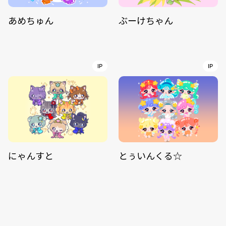
あめちゅん
ぶーけちゃん
IP
IP
にゃんすと
とぅいんくる☆