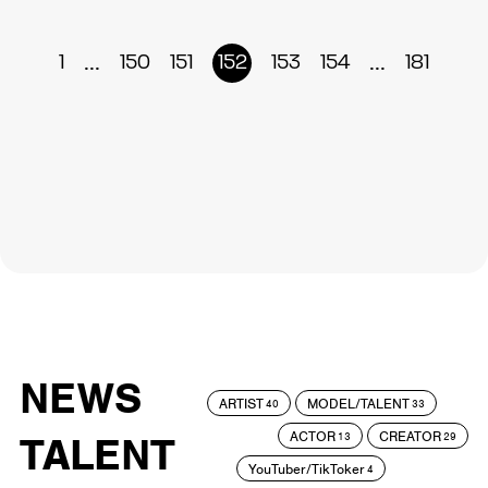
...
...
1
150
151
152
153
154
181
NEWS
ARTIST
MODEL/TALENT
40
33
ACTOR
CREATOR
TALENT
13
29
YouTuber/TikToker
4