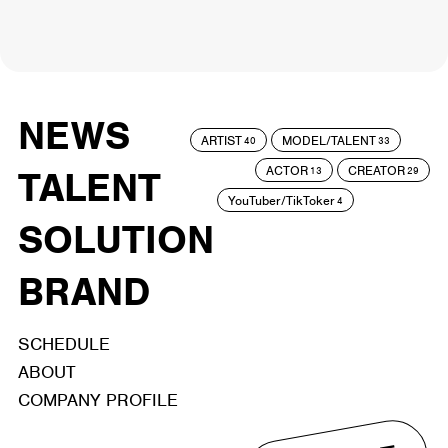
NEWS
ARTIST
MODEL/TALENT
40
33
ACTOR
CREATOR
TALENT
13
29
YouTuber/TikToker
4
SOLUTION
BRAND
SCHEDULE
ABOUT
COMPANY PROFILE