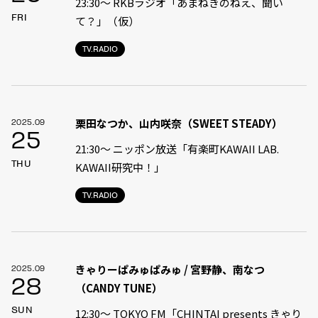
23:30〜 RKBラジオ「あまねきのねえ、聞い
FRI
て？」（仮）
TV.RADIO
栗田なつか、山内咲奈（SWEET STEADY）
2025.09
25
21:30〜 ニッポン放送「有楽町KAWAII LAB.
THU
KAWAII研究中！」
TV.RADIO
きゃりーぱみゅぱみゅ / 宮野静、南なつ
2025.09
28
（CANDY TUNE）
SUN
12:30〜 TOKYO FM「CHINTAI presents きゃり