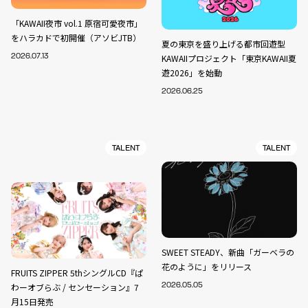
「KAWAII夜市 vol.1 原宿可愛夜市」
をハラカドで初開催（アソビJTB）
夏の東京を盛り上げる都市回遊型
2026.07.13
KAWAIIプロジェクト「東京KAWAII夏
遊2026」を始動
2026.06.25
TALENT
TALENT
SWEET STEADY、新曲「ガーベラの
花のように」をリリース
FRUITS ZIPPER 5thシングルCD『ぱ
わーオブらぶ / センセーション』7
2026.05.05
月15日発売