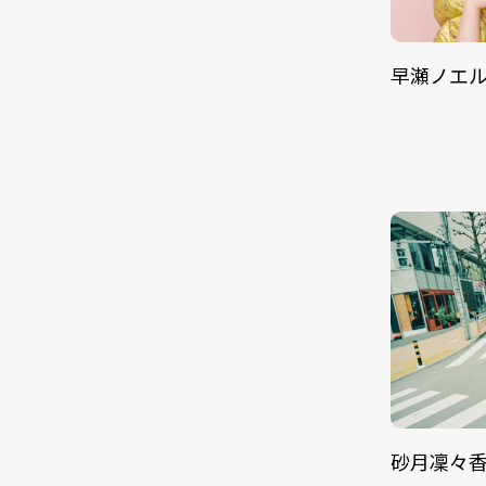
早瀬ノエ
砂月凜々