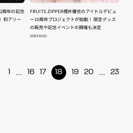
結成2周年の記念
FRUITS ZIPPER櫻井優衣のアイドルデビュ
 初アリー
ー10周年プロジェクトが始動！ 限定グッズ
の販売や記念イベントの開催も決定
2023.10.20
...
...
1
16
17
18
19
20
23
ALENT
33
CREATOR
29