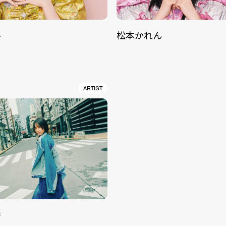
ル
松本かれん
ARTIST
香