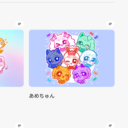
r
4
IP
IP
CONTACT
あめちゅん
S
Jingumae, 2-26-8 Jingumae,
ku, Tokyo, Japan 150-0001
IP
IP