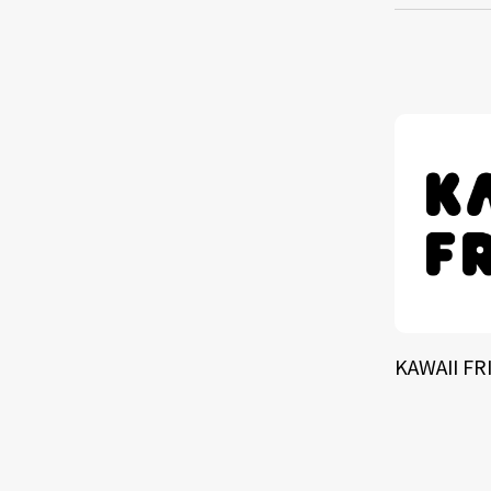
TALE
SOLU
BRA
KAWAII FR
SCHEDULE
ABOUT