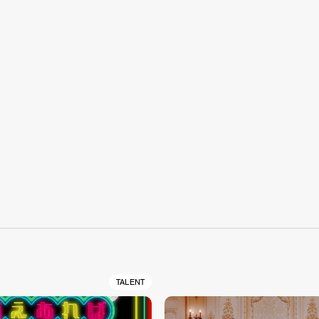
S
TALENT