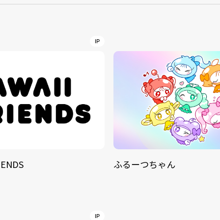
NT
YouTuber/TikToke
IP
TION
ND
IENDS
ふるーつちゃん
ADDRES
PHAROS 
COMPANY PROFILE
Shibuya-
IP