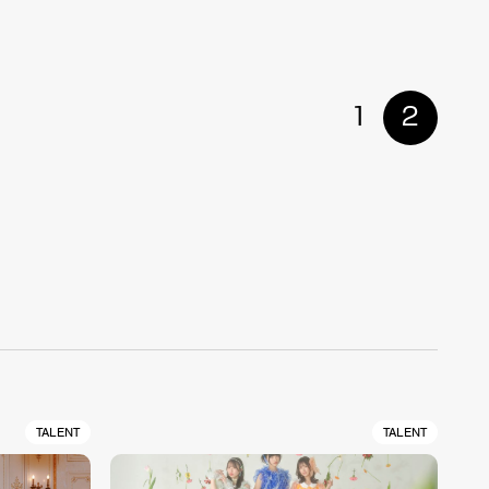
1
2
TALENT
TALENT