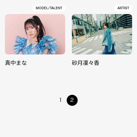
MODEL/TALENT
ARTIST
真中まな
砂月凜々香
1
2