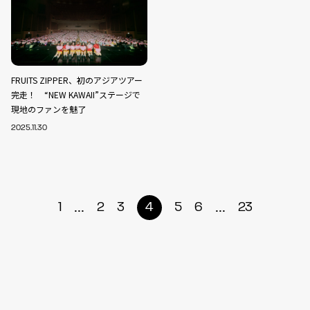
FRUITS ZIPPER、初のアジアツアー
完走！ “NEW KAWAII”ステージで
現地のファンを魅了
2025.11.30
...
...
1
2
3
4
5
6
23