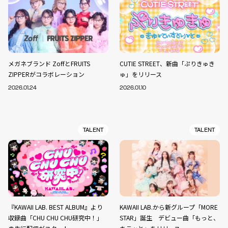
メガネブランド ZoffとFRUITS
CUTIE STREET、新曲「ぷりきゅき
ZIPPERがコラボレーション
ゅ」をリリース
2026.01.24
2026.01.10
TALENT
TALENT
『KAWAII LAB. BEST ALBUM』より
KAWAII LAB.から新グループ「MORE
収録曲「CHU CHU CHU研究中！」
STAR」誕生 デビュー曲「もっと、