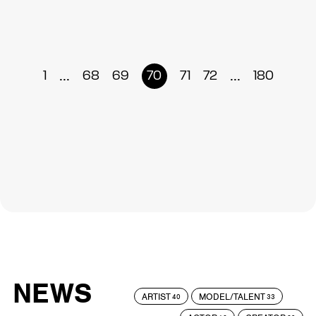
...
...
1
68
69
70
71
72
180
NEWS
ARTIST
MODEL/TALENT
40
33