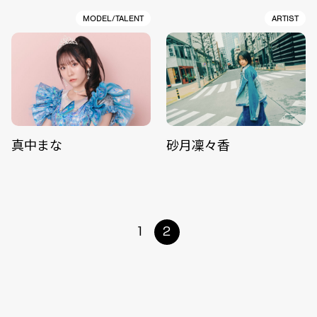
MODEL/TALENT
ARTIST
真中まな
砂月凜々香
1
2