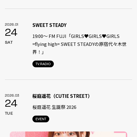
SWEET STEADY
2026.01
24
19:00〜 FM FUJI「GIRLS♥GIRLS♥GIRLS
SAT
=flying high= SWEET STEADYの原宿代々木世
界！」
TV.RADIO
桜庭遥花（CUTIE STREET）
2026.03
24
桜庭遥花 生誕祭 2026
TUE
EVENT