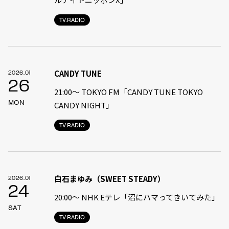
TV.RADIO
CANDY TUNE
2026.01
26
21:00〜 TOKYO FM「CANDY TUNE TOKYO
MON
CANDY NIGHT」
TV.RADIO
白石まゆみ（SWEET STEADY）
2026.01
24
20:00〜 NHK Eテレ「沼にハマってきいてみた」
SAT
TV.RADIO