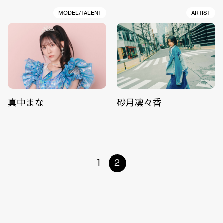
MODEL/TALENT
ARTIST
真中まな
砂月凜々香
1
2