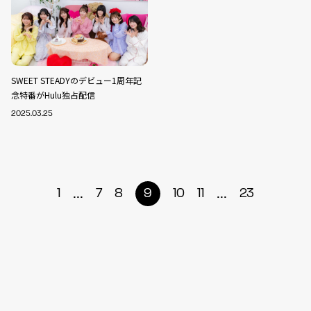
SWEET STEADYのデビュー1周年記
念特番がHulu独占配信
2025.03.25
...
...
1
7
8
9
10
11
23