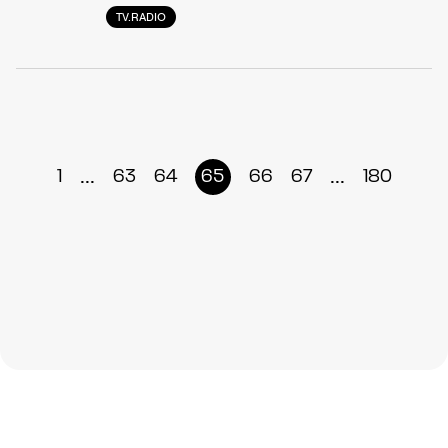
TV.RADIO
...
...
1
63
64
65
66
67
180