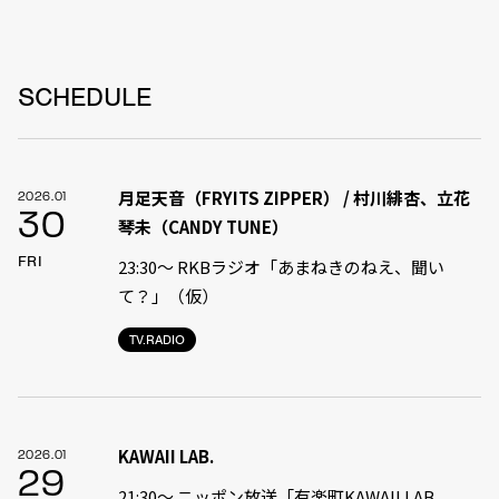
SCHEDULE
月足天音（FRYITS ZIPPER） / 村川緋杏、立花
2026.01
30
琴未（CANDY TUNE）
FRI
23:30〜 RKBラジオ「あまねきのねえ、聞い
て？」（仮）
TV.RADIO
KAWAII LAB.
2026.01
29
21:30〜 ニッポン放送「有楽町KAWAII LAB.