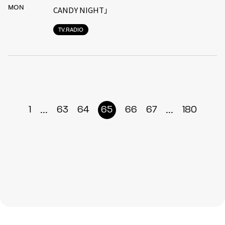
MON
CANDY NIGHT」
TV.RADIO
...
...
1
63
64
65
66
67
180