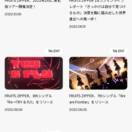
FRUITS ZIPPER、2023年2月に東名
FRUITS ZIPPER 1stワンマンライブ
阪ツアー開催決定！
レポート「きっかけは自分で見つけ
るもの」決意を胸に踏み出した世界
2022.10.08
進出への第一歩！
2022.09.13
TALENT
TALENT
FRUITS ZIPPER、8thシングル
FRUITS ZIPPER、7thシングル「We
「Re→TRY & FLY」をリリース
are Frontier」をリリース
2022.09.09
2022.09.05