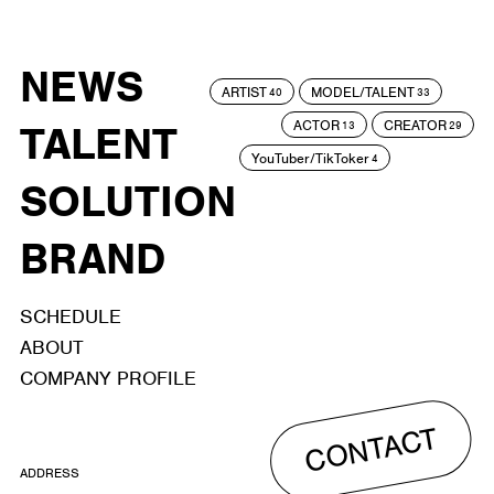
NEWS
ARTIST
MODEL/TALENT
40
33
ACTOR
CREATOR
TALENT
13
29
YouTuber/TikToker
4
SOLUTION
BRAND
SCHEDULE
ABOUT
COMPANY PROFILE
CONTACT
ADDRESS