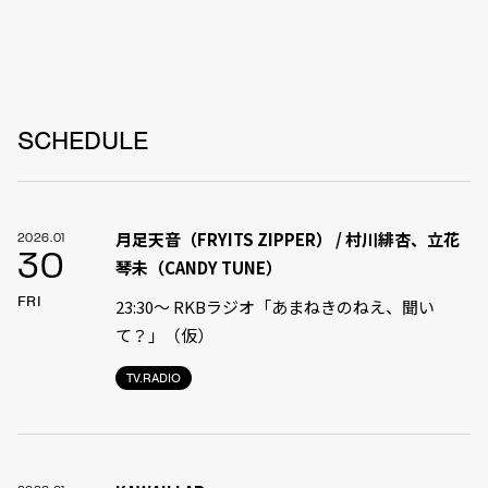
SCHEDULE
月足天音（FRYITS ZIPPER） / 村川緋杏、立花
2026.01
30
琴未（CANDY TUNE）
FRI
23:30〜 RKBラジオ「あまねきのねえ、聞い
て？」（仮）
TV.RADIO