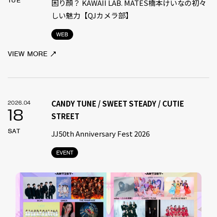
TUE
困り顔？ KAWAII LAB. MATES橋本けいなの初々
しい魅力【QJカメラ部】
WEB
VIEW MORE
CANDY TUNE / SWEET STEADY / CUTIE
2026.04
18
STREET
SAT
JJ50th Anniversary Fest 2026
EVENT