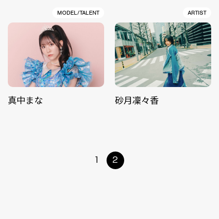
MODEL/TALENT
ARTIST
真中まな
砂月凜々香
1
2