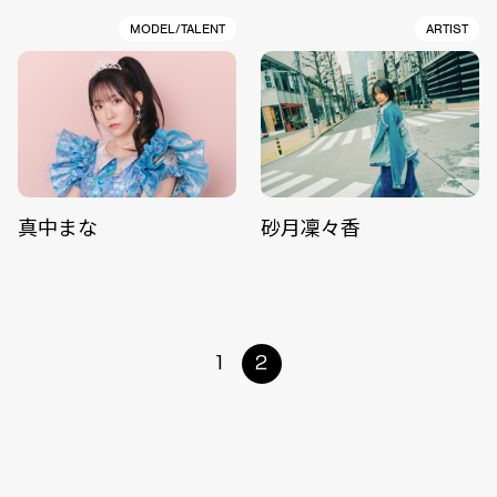
MODEL/TALENT
ARTIST
真中まな
砂月凜々香
1
2