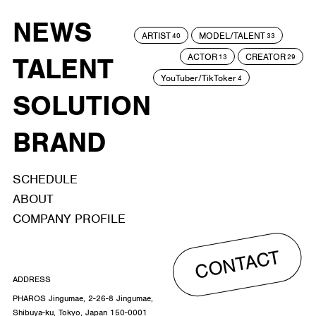
NEWS
ARTIST
MODEL/TALENT
40
33
ACTOR
CREATOR
TALENT
13
29
YouTuber/TikToker
4
SOLUTION
BRAND
SCHEDULE
ABOUT
COMPANY PROFILE
CONTACT
ADDRESS
PHAROS Jingumae, 2-26-8 Jingumae,
Shibuya-ku, Tokyo, Japan 150-0001