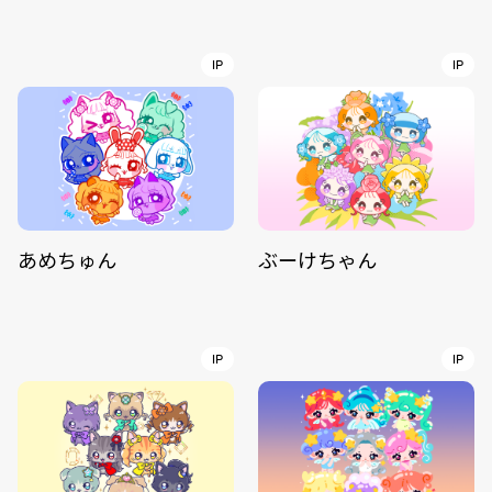
IP
IP
あめちゅん
ぶーけちゃん
IP
IP