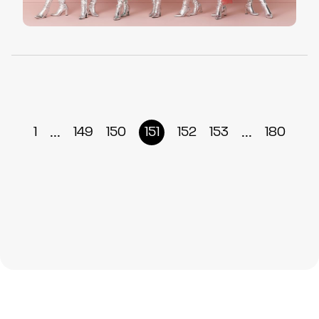
...
...
1
149
150
151
152
153
180