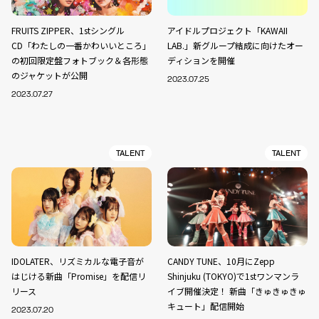
FRUITS ZIPPER、1stシングル
アイドルプロジェクト「KAWAII
CD「わたしの一番かわいいところ」
LAB.」新グループ結成に向けたオー
の初回限定盤フォトブック＆各形態
ディションを開催
のジャケットが公開
2023.07.25
2023.07.27
TALENT
TALENT
IDOLATER、リズミカルな電子音が
CANDY TUNE、10月にZepp
はじける新曲「Promise」を配信リ
Shinjuku (TOKYO)で1stワンマンラ
リース
イブ開催決定！ 新曲「きゅきゅきゅ
キュート」配信開始
2023.07.20