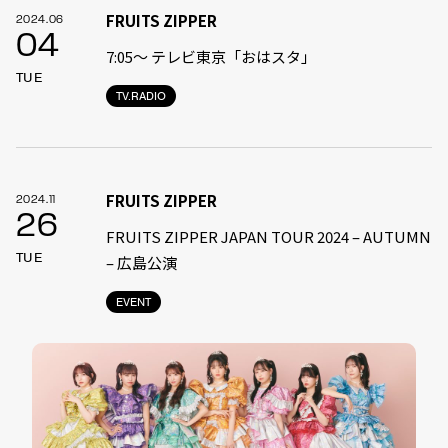
FRUITS ZIPPER
2024.06
04
7:05〜 テレビ東京「おはスタ」
TUE
TV.RADIO
FRUITS ZIPPER
2024.11
26
FRUITS ZIPPER JAPAN TOUR 2024 – AUTUMN
TUE
– 広島公演
EVENT