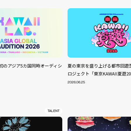
LAB.初のアジア5カ国同時オーディシ
夏の東京を盛り上げる都市回遊型K
ロジェクト「東京KAWAII夏遊2
2026.06.25
TALENT