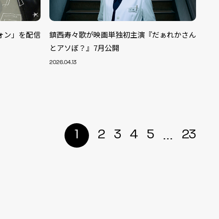
ォン」を配信
鎮西寿々歌が映画単独初主演『だぁれかさん
とアソぼ？』7月公開
2026.04.13
...
1
2
3
4
5
23
ALENT
33
CREATOR
29