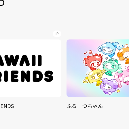
D
NT
YouTuber/TikToke
IP
TION
ND
ADDRES
PHAROS 
IENDS
ふるーつちゃん
COMPANY PROFILE
Shibuya-