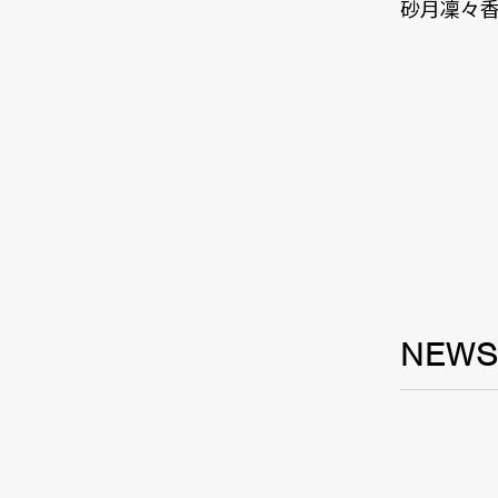
砂月凜々
NEW