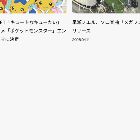
TREET「キュートなキューたい」
早瀬ノエル、ソロ楽曲「メガフ
ニメ「ポケットモンスター」エン
リリース
ーマに決定
2026.04.14
S
ARTIST
MODEL/T
40
ACTOR
13