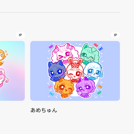
r
4
IP
IP
CONTACT
S
Jingumae, 2-26-8 Jingumae,
あめちゅん
ku, Tokyo, Japan 150-0001