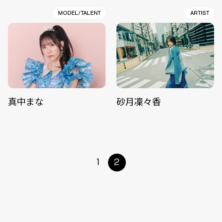
MODEL/TALENT
ARTIST
真中まな
砂月凜々香
1
2