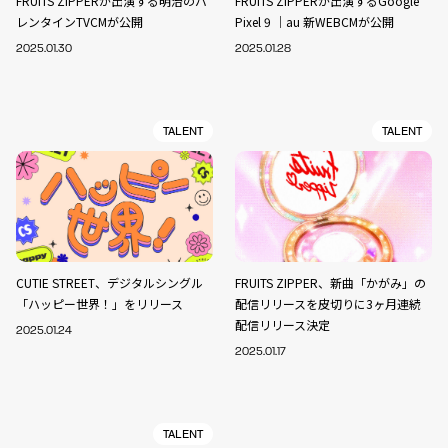
FRUITS ZIPPERが出演する明治のバ
FRUITS ZIPPERが出演するGoogle
レンタインTVCMが公開
Pixel 9 ｜au 新WEBCMが公開
2025.01.30
2025.01.28
TALENT
TALENT
CUTIE STREET、デジタルシングル
FRUITS ZIPPER、新曲「かがみ」の
「ハッピー世界！」をリリース
配信リリースを皮切りに3ヶ月連続
配信リリース決定
2025.01.24
2025.01.17
TALENT