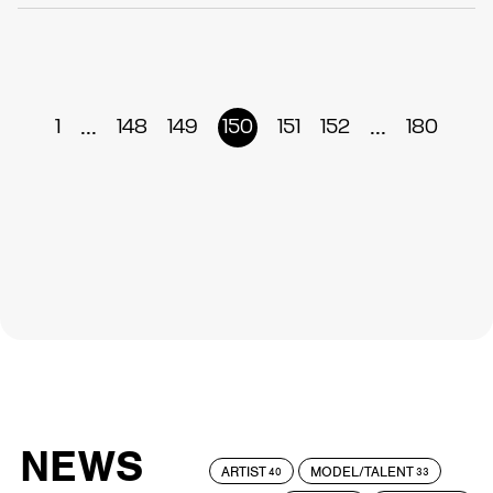
...
...
1
148
149
150
151
152
180
NEWS
ARTIST
MODEL/TALENT
40
33