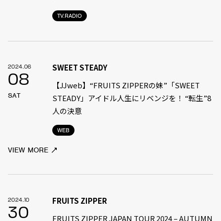
TV.RADIO
SWEET STEADY
2024.06
08
【JJweb】“FRUITS ZIPPERの妹”「SWEET
SAT
STEADY」アイドル人生にリベンジを！ “転生”8
人の決意
WEB
VIEW MORE
FRUITS ZIPPER
2024.10
30
FRUITS ZIPPER JAPAN TOUR 2024 – AUTUMN