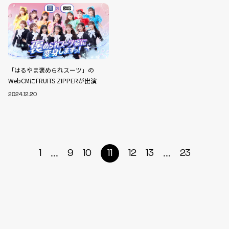
「はるやま褒められスーツ」の
WebCMにFRUITS ZIPPERが出演
2024.12.20
...
...
1
9
10
11
12
13
23