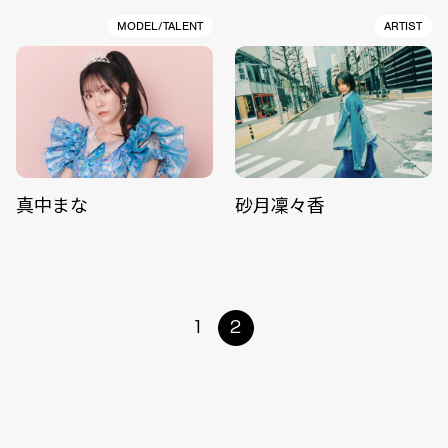
MODEL/TALENT
ARTIST
真中まな
砂月凜々香
1
2