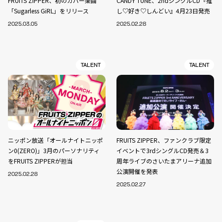
FRUITS ZIPPER、初のカバー楽曲
CANDY TUNE、2ndシングルCD『推
「Sugarless GiRL」をリリース
し♡好き♡しんどい』4月23日発売
2025.03.05
2025.02.28
TALENT
TALENT
ニッポン放送「オールナイトニッポ
FRUITS ZIPPER、ファンクラブ限定
ン0(ZERO)」3月のパーソナリティ
イベントで3rdシングルCD発売＆3
をFRUITS ZIPPERが担当
周年ライブのさいたまアリーナ追加
公演開催を発表
2025.02.28
2025.02.27