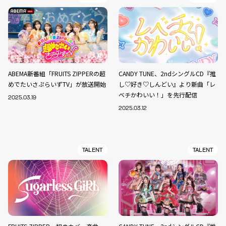
ABEMA新番組「FRUITS ZIPPERの超
CANDY TUNE、2ndシングルCD『推
めでたいさぷらいずTV」が放送開始
し♡好き♡しんどい』より新曲「レ
ベチかわいい！」を先行配信
2025.03.19
2025.03.12
TALENT
TALENT