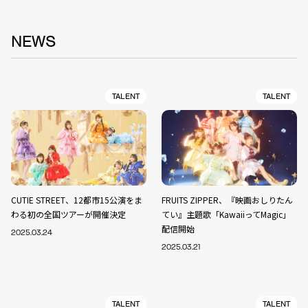
NEWS
TALENT
TALENT
CUTIE STREET、12都市15公演をま
FRUITS ZIPPER、『映画おしりたん
わる初の全国ツアーが開催決定
てい』主題歌「KawaiiってMagic」
配信開始
2025.03.24
2025.03.21
TALENT
TALENT