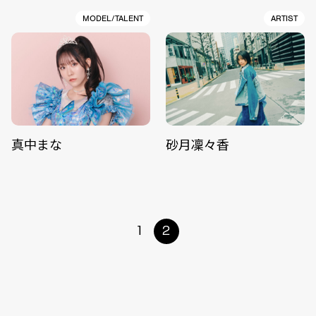
MODEL/TALENT
ARTIST
真中まな
砂月凜々香
1
2