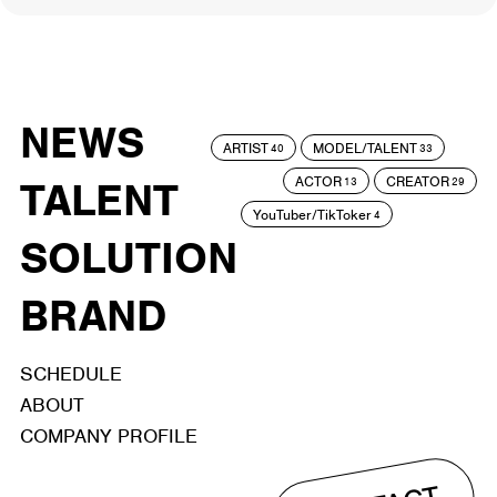
NEWS
ARTIST
MODEL/TALENT
40
33
ACTOR
CREATOR
TALENT
13
29
YouTuber/TikToker
4
SOLUTION
BRAND
SCHEDULE
ABOUT
COMPANY PROFILE