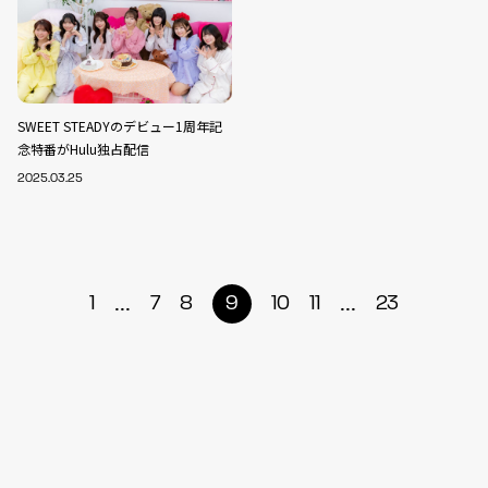
SWEET STEADYのデビュー1周年記
念特番がHulu独占配信
2025.03.25
...
...
1
7
8
9
10
11
23