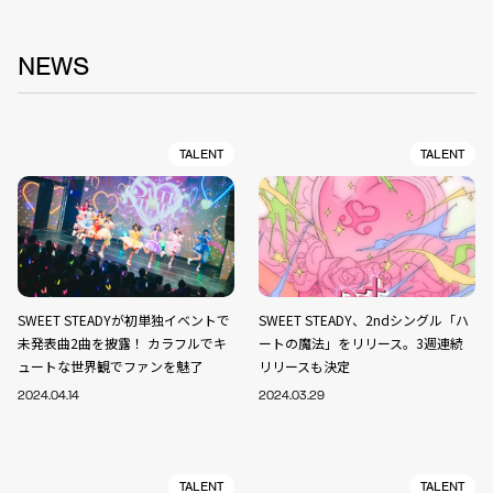
NEWS
TALENT
TALENT
SWEET STEADYが初単独イベントで
SWEET STEADY、2ndシングル「ハ
未発表曲2曲を披露！ カラフルでキ
ートの魔法」をリリース。3週連続
ュートな世界観でファンを魅了
リリースも決定
2024.04.14
2024.03.29
TALENT
TALENT