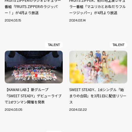
FRUITS ZIPPERのラジオレギュラー
FRUITS ZIPPER、初の地上波レギュ
番組「FRUITS ZIPPERのラジッパ
ラー番組「マユリカとおねだりフル
ー！」が4月より放送
ーツジッパー」が4月より放送
2024.03.15
2024.03.14
TALENT
TALENT
【KAWAII LAB.】新グループ
SWEET STEADY、1stシングル「始
「SWEET STEADY」デビューライブ
まりの合図」を3月1日に配信リリー
で1stワンマン開催を発表
ス
2024.03.05
2024.02.22