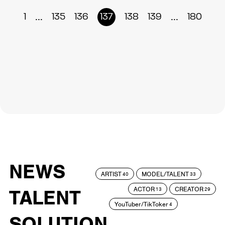
...
...
1
135
136
137
138
139
180
NEWS
ARTIST
MODEL/TALENT
40
33
ACTOR
CREATOR
TALENT
13
29
YouTuber/TikToker
4
SOLUTION