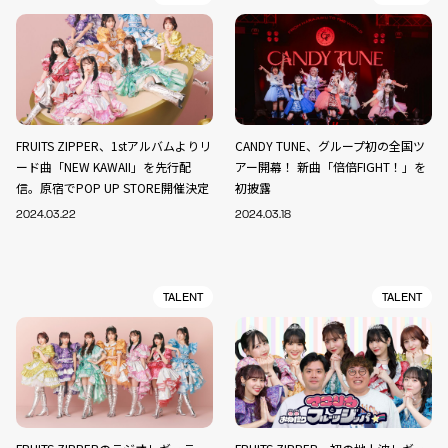
FRUITS ZIPPER、1stアルバムよりリ
CANDY TUNE、グループ初の全国ツ
ード曲「NEW KAWAII」を先行配
アー開幕！ 新曲「倍倍FIGHT！」を
信。原宿でPOP UP STORE開催決定
初披露
2024.03.22
2024.03.18
TALENT
TALENT