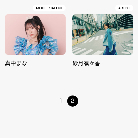
MODEL/TALENT
ARTIST
真中まな
砂月凜々香
1
2