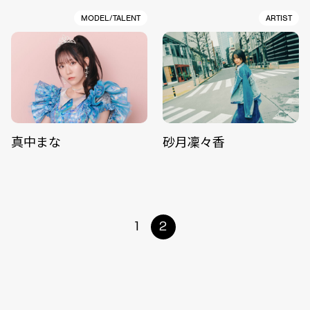
MODEL/TALENT
ARTIST
真中まな
砂月凜々香
1
2