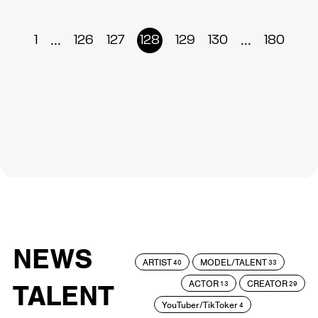
...
...
1
126
127
128
129
130
180
NEWS
ARTIST
MODEL/TALENT
40
33
ACTOR
CREATOR
TALENT
13
29
YouTuber/TikToker
4