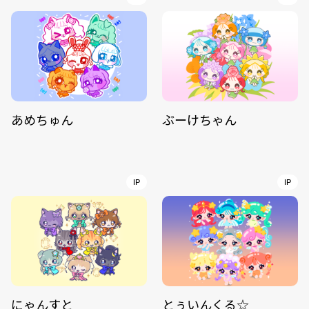
あめちゅん
ぶーけちゃん
IP
IP
にゃんすと
とぅいんくる☆