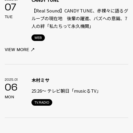
07
【Real Sound】CANDY TUNE、赤裸々に語るグ
TUE
ループの現在地 後輩の躍進、バズへの意識、7
人の絆「私たちって永久機関」
WEB
VIEW MORE
木村ミサ
2025.01
06
25:26〜 テレビ朝日「musicるTV」
MON
TV.RADIO