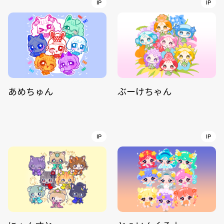
IP
IP
あめちゅん
ぶーけちゃん
IP
IP