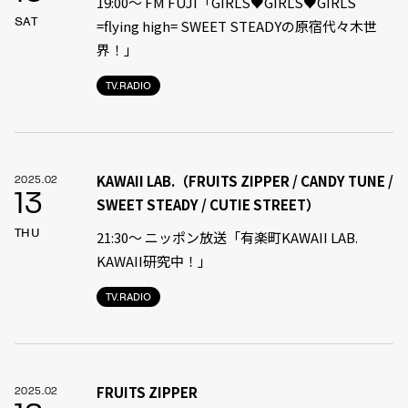
19:00〜 FM FUJI「GIRLS♥GIRLS♥GIRLS
SAT
=flying high= SWEET STEADYの原宿代々木世
界！」
TV.RADIO
KAWAII LAB.（FRUITS ZIPPER / CANDY TUNE /
2025.02
13
SWEET STEADY / CUTIE STREET）
THU
21:30〜 ニッポン放送「有楽町KAWAII LAB.
KAWAII研究中！」
TV.RADIO
FRUITS ZIPPER
2025.02