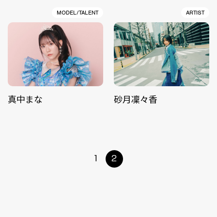
MODEL/TALENT
ARTIST
真中まな
砂月凜々香
1
2