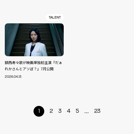
TALENT
鎮西寿々歌が映画単独初主演『だぁ
れかさんとアソぼ？』7月公開
2026.04.13
...
1
2
3
4
5
23