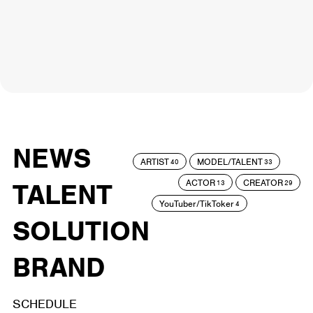
NEWS
ARTIST
MODEL/TALENT
40
33
ACTOR
CREATOR
TALENT
13
29
YouTuber/TikToker
4
SOLUTION
BRAND
SCHEDULE