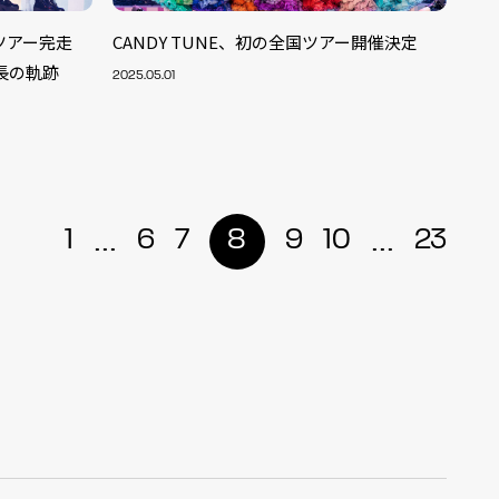
周年ツアー完走
CANDY TUNE、初の全国ツアー開催決定
長の軌跡
2025.05.01
...
...
1
6
7
8
9
10
23
ALENT
33
CREATOR
29