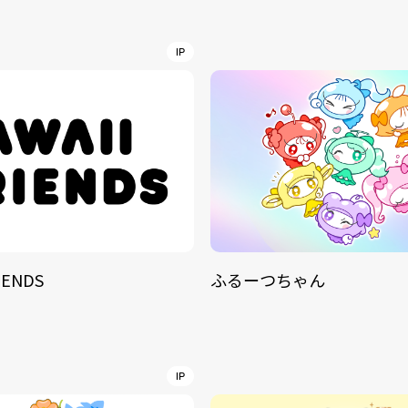
NT
YouTuber/TikToke
IP
TION
ND
IENDS
ふるーつちゃん
ADDRES
PHAROS 
COMPANY PROFILE
Shibuya-
IP