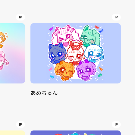
r
4
IP
IP
CONTACT
あめちゅん
S
Jingumae, 2-26-8 Jingumae,
ku, Tokyo, Japan 150-0001
IP
IP