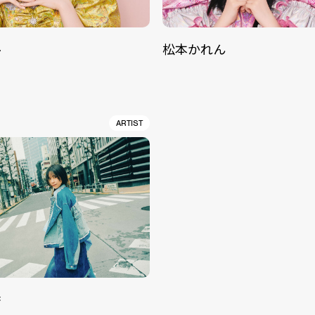
ル
松本かれん
ARTIST
香