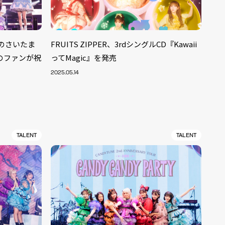
満員のさいたま
FRUITS ZIPPER、3rdシングルCD『Kawaii
人のファンが祝
ってMagic』を発売
2025.05.14
TALENT
TALENT