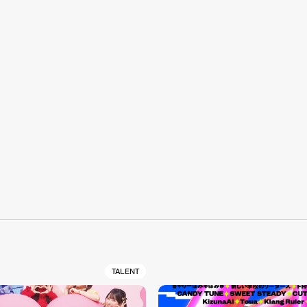
S
TALENT