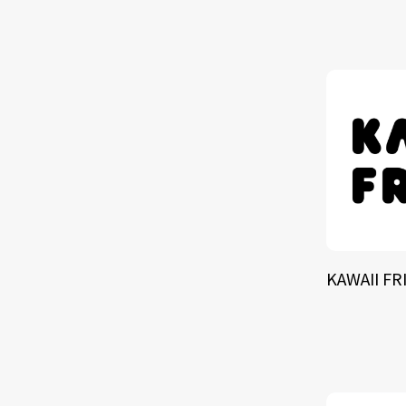
TALE
SOLU
BRA
KAWAII FR
SCHEDULE
ABOUT