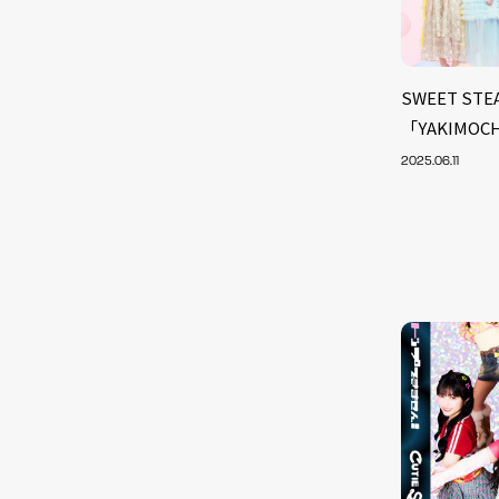
SWEET ST
「YAKIMO
2025.06.11