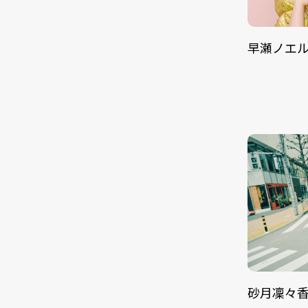
早瀬ノエ
砂月凜々