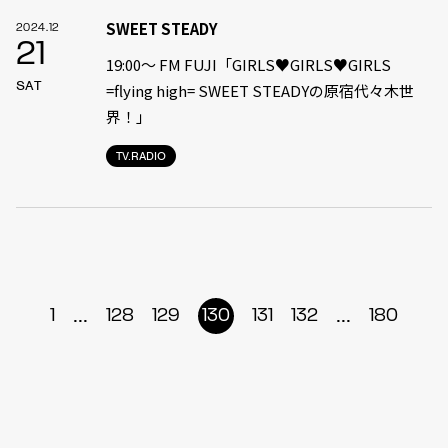
SWEET STEADY
2024.12
21
19:00〜 FM FUJI「GIRLS♥GIRLS♥GIRLS
SAT
=flying high= SWEET STEADYの原宿代々木世
界！」
TV.RADIO
...
...
1
128
129
130
131
132
180