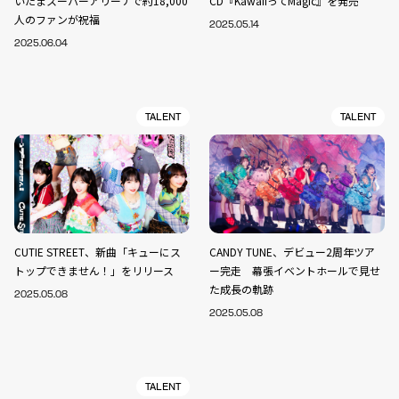
いたまスーパーアリーナで約18,000
CD『KawaiiってMagic』を発売
人のファンが祝福
2025.05.14
2025.06.04
TALENT
TALENT
CUTIE STREET、新曲「キューにス
CANDY TUNE、デビュー2周年ツア
トップできません！」をリリース
ー完走 幕張イベントホールで見せ
た成長の軌跡
2025.05.08
2025.05.08
TALENT