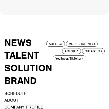
NEWS
ARTIST
MODEL/TALENT
40
33
ACTOR
CREATOR
TALENT
13
29
YouTuber/TikToker
4
SOLUTION
BRAND
SCHEDULE
ABOUT
COMPANY PROFILE