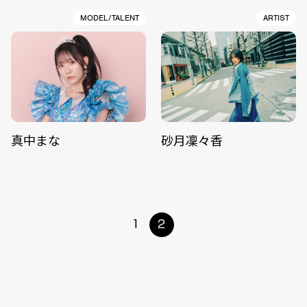
MODEL/TALENT
ARTIST
真中まな
砂月凜々香
1
2