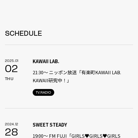
SCHEDULE
KAWAII LAB.
2025.01
02
21:30〜 ニッポン放送「有楽町KAWAII LAB.
THU
KAWAII研究中！」
TV.RADIO
SWEET STEADY
2024.12
28
19:00〜 FM FUJI「GIRLS♥GIRLS♥GIRLS