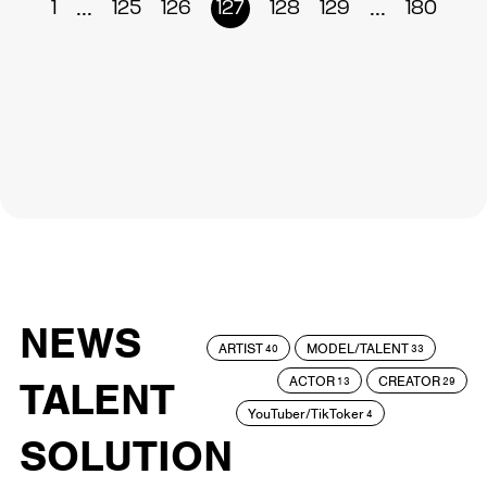
...
...
1
125
126
127
128
129
180
NEWS
ARTIST
MODEL/TALENT
40
33
ACTOR
CREATOR
TALENT
13
29
YouTuber/TikToker
4
SOLUTION