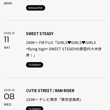
MON
MAGAZINE
SWEET STEADY
2025.01
11
19:00〜 FM FUJI「GIRLS♥GIRLS♥GIRLS
SAT
=flying high= SWEET STEADYの原宿代々木世
界！」
TV.RADIO
CUTIE STREET / RAM RIDER
2025.01
08
23:06〜 テレビ東京「東京音楽虎」
WED
TV.RADIO