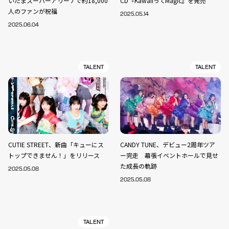
いたまスーパーアリーナで約18,000
CD『KawaiiってMagic』を発売
人のファンが祝福
2025.05.14
2025.06.04
TALENT
TALENT
CUTIE STREET、新曲「キューにス
CANDY TUNE、デビュー2周年ツア
トップできません！」をリリース
ー完走 幕張イベントホールで見せ
た成長の軌跡
2025.05.08
2025.05.08
TALENT