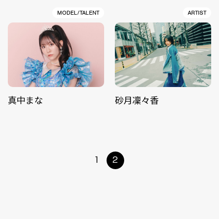
MODEL/TALENT
ARTIST
真中まな
砂月凜々香
1
2