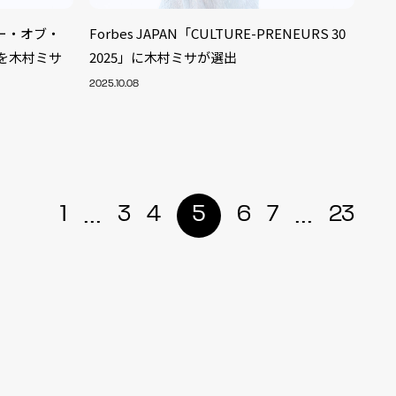
ー・オブ・
Forbes JAPAN「CULTURE-PRENEURS 30
賞を木村ミサ
2025」に木村ミサが選出
2025.10.08
...
...
1
3
4
5
6
7
23
ALENT
33
CREATOR
29