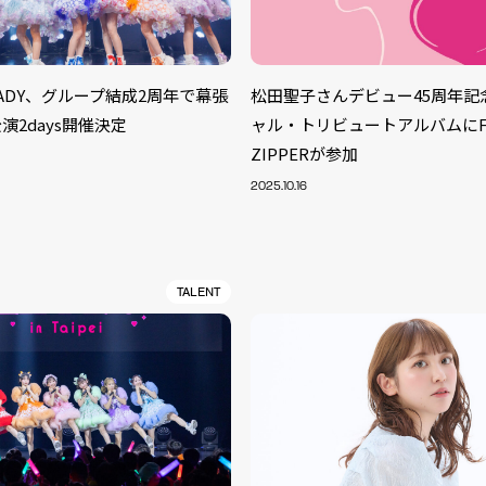
TEADY、グループ結成2周年で幕張
松田聖子さんデビュー45周年記
演2days開催決定
ャル・トリビュートアルバムにFR
ZIPPERが参加
2025.10.16
TALENT