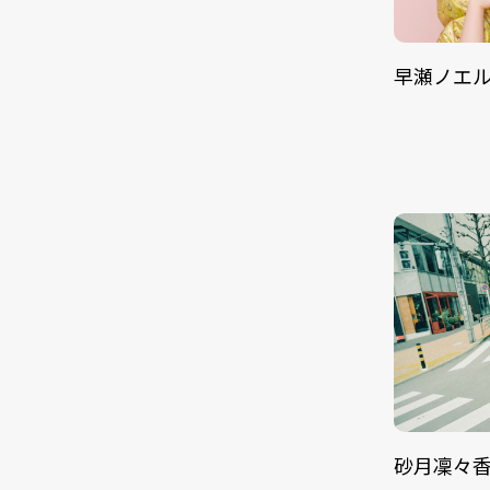
早瀬ノエ
砂月凜々