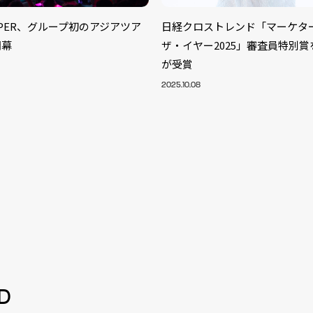
ZIPPER、グループ初のアジアツア
日経クロストレンド「マーケタ
開幕
ザ・イヤー2025」審査員特別
が受賞
2025.10.08
S
ARTIST
MODEL/T
40
D
ACTOR
13