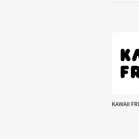
TALE
SOLU
BRA
KAWAII FR
SCHEDULE
ABOUT