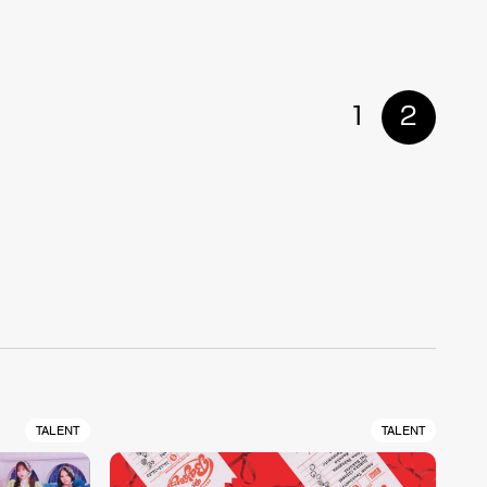
1
2
TALENT
TALENT