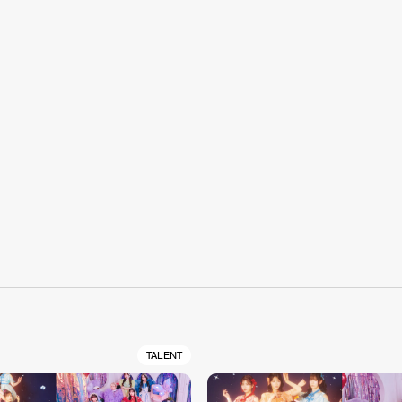
S
TALENT