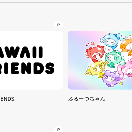
NT
YouTuber/TikToke
IP
TION
ND
IENDS
ふるーつちゃん
ADDRES
PHAROS 
COMPANY PROFILE
Shibuya-
IP