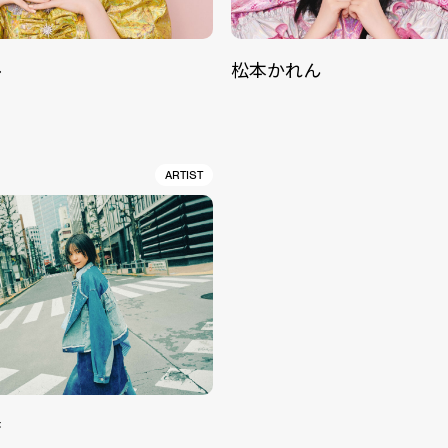
ル
松本かれん
ARTIST
香