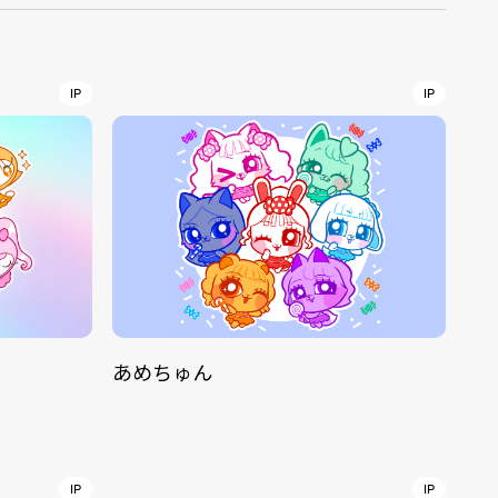
r
4
IP
IP
CONTACT
あめちゅん
S
Jingumae, 2-26-8 Jingumae,
ku, Tokyo, Japan 150-0001
IP
IP