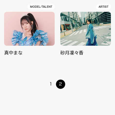
MODEL/TALENT
ARTIST
真中まな
砂月凜々香
1
2