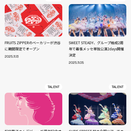
FRUITS ZIPPERのベーカリーが渋谷
SWEET STEADY、グループ結成2周
に期間限定でオープン
年で幕張メッセ単独公演2days開催
決定
2025.11.13
2025.11.05
TALENT
TALENT