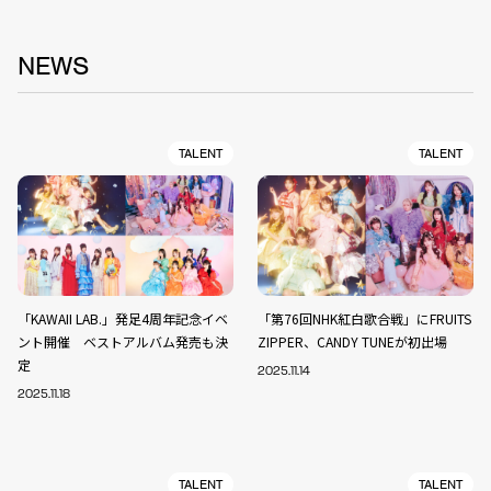
NEWS
TALENT
TALENT
「KAWAII LAB.」発足4周年記念イベ
「第76回NHK紅白歌合戦」にFRUITS
ント開催 ベストアルバム発売も決
ZIPPER、CANDY TUNEが初出場
定
2025.11.14
2025.11.18
TALENT
TALENT