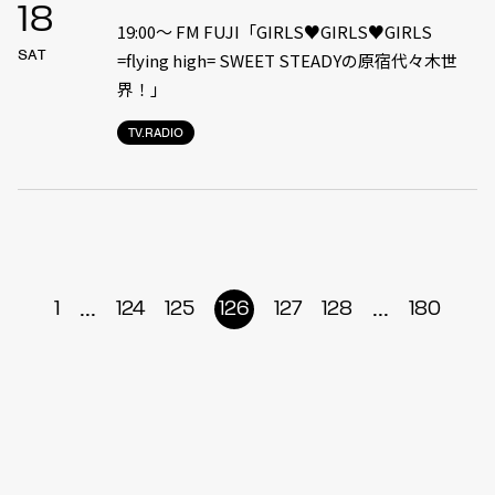
18
19:00〜 FM FUJI「GIRLS♥GIRLS♥GIRLS
SAT
=flying high= SWEET STEADYの原宿代々木世
界！」
TV.RADIO
...
...
1
124
125
126
127
128
180