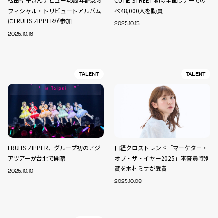
松田聖子さんデビュー45周年記念オ
CUTIE STREET 初の全国ツアーでの
フィシャル・トリビュートアルバム
べ48,000人を動員
にFRUITS ZIPPERが参加
2025.10.15
2025.10.16
TALENT
TALENT
FRUITS ZIPPER、グループ初のアジ
日経クロストレンド「マーケター・
アツアーが台北で開幕
オブ・ザ・イヤー2025」審査員特別
賞を木村ミサが受賞
2025.10.10
2025.10.08