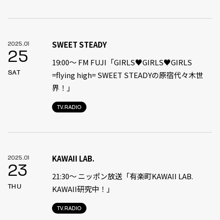
SWEET STEADY
2025.01
25
19:00〜 FM FUJI「GIRLS♥GIRLS♥GIRLS
SAT
=flying high= SWEET STEADYの原宿代々木世
界！」
TV.RADIO
KAWAII LAB.
2025.01
23
21:30〜 ニッポン放送「有楽町KAWAII LAB.
THU
KAWAII研究中！」
TV.RADIO