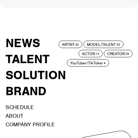
NEWS
ARTIST
MODEL/TALENT
40
33
ACTOR
CREATOR
TALENT
13
29
YouTuber/TikToker
4
SOLUTION
BRAND
SCHEDULE
ABOUT
COMPANY PROFILE