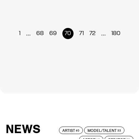
...
...
1
68
69
70
71
72
180
NEWS
ARTIST
MODEL/TALENT
40
33