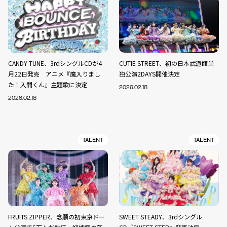
CANDY TUNE、3rdシングルCDが4
CUTIE STREET、初の日本武道館単
月22日発売 アニメ『魔入りまし
独公演2DAYS開催決定
た！入間くん』主題歌に決定
2026.02.18
2026.02.18
TALENT
TALENT
FRUITS ZIPPER、念願の初東京ドー
SWEET STEADY、3rdシングル