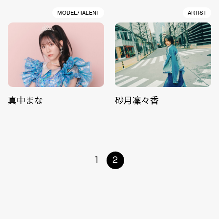
MODEL/TALENT
ARTIST
真中まな
砂月凜々香
1
2