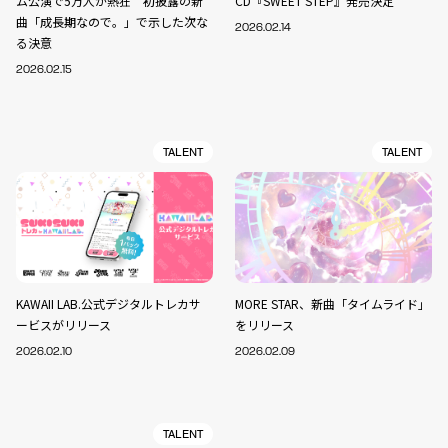
ム公演で5万人が熱狂 初披露の新
CD『SWEET STEP』発売決定
曲「成長期なので。」で示した次な
2026.02.14
る決意
2026.02.15
TALENT
TALENT
KAWAII LAB.公式デジタルトレカサ
MORE STAR、新曲「タイムライド」
ービスがリリース
をリリース
2026.02.10
2026.02.09
TALENT