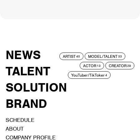
NEWS
ARTIST
MODEL/TALENT
40
33
ACTOR
CREATOR
TALENT
13
29
YouTuber/TikToker
4
SOLUTION
BRAND
SCHEDULE
ABOUT
COMPANY PROFILE