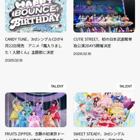
CANDY TUNE、3rdシングルCDが4
CUTIE STREET、初の日本武道館単
月22日発売 アニメ『魔入りまし
独公演2DAYS開催決定
た！入間くん』主題歌に決定
2026.02.18
2026.02.18
TALENT
TALENT
FRUITS ZIPPER、念願の初東京ドー
SWEET STEADY、3rdシングル