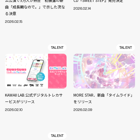
ム公演で5万人が熱狂 初披露の新
CD『SWEET STEP』発売決定
曲「成長期なので。」で示した次な
2026.02.14
る決意
2026.02.15
TALENT
TALENT
KAWAII LAB.公式デジタルトレカサ
MORE STAR、新曲「タイムライド」
ービスがリリース
をリリース
2026.02.10
2026.02.09
TALENT