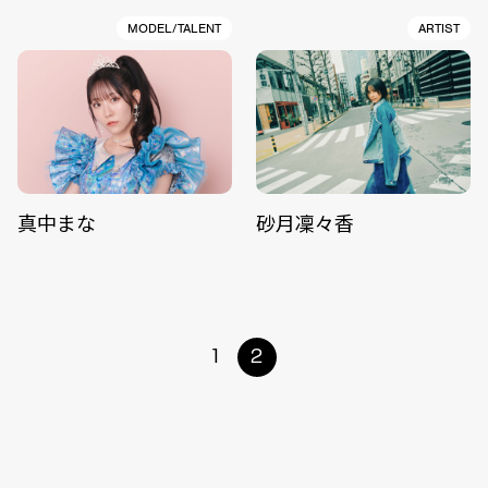
MODEL/TALENT
ARTIST
真中まな
砂月凜々香
1
2