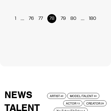
...
...
1
76
77
78
79
80
180
NEWS
ARTIST
MODEL/TALENT
40
33
ACTOR
CREATOR
TALENT
13
29
YouTuber/TikToker
4