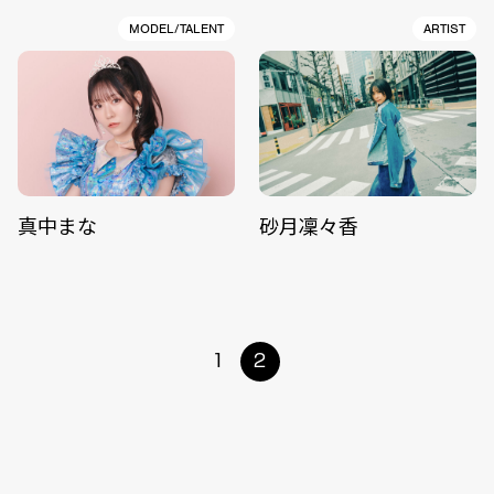
MODEL/TALENT
ARTIST
真中まな
砂月凜々香
1
2