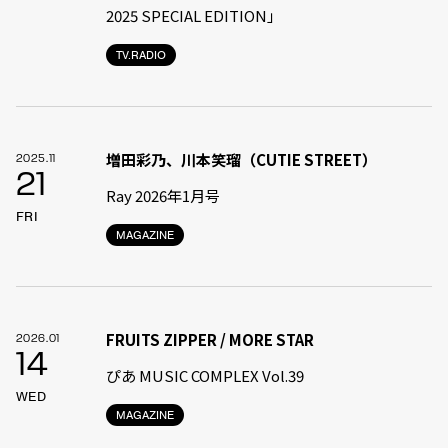
2025 SPECIAL EDITION」
TV.RADIO
増田彩乃、川本笑瑠（CUTIE STREET）
2025.11
21
Ray 2026年1月号
FRI
MAGAZINE
FRUITS ZIPPER / MORE STAR
2026.01
14
ぴあ MUSIC COMPLEX Vol.39
WED
MAGAZINE