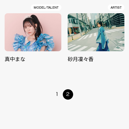
MODEL/TALENT
ARTIST
真中まな
砂月凜々香
1
2