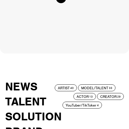
NEWS
ARTIST
MODEL/TALENT
40
33
ACTOR
CREATOR
TALENT
13
29
YouTuber/TikToker
4
SOLUTION