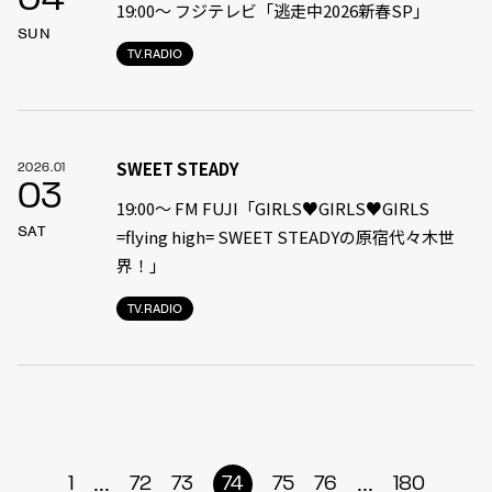
04
19:00〜 フジテレビ「逃走中2026新春SP」
SUN
TV.RADIO
SWEET STEADY
2026.01
03
19:00〜 FM FUJI「GIRLS♥GIRLS♥GIRLS
SAT
=flying high= SWEET STEADYの原宿代々木世
界！」
TV.RADIO
...
...
1
72
73
74
75
76
180