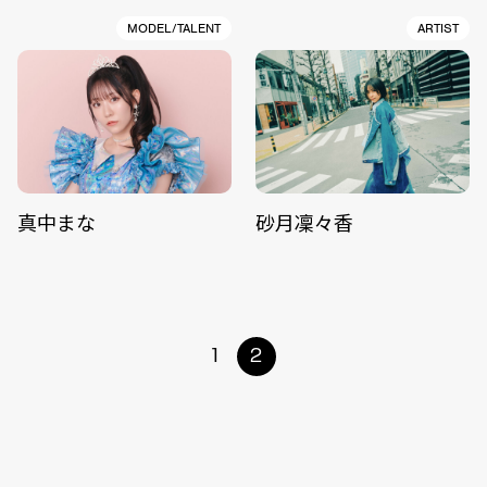
MODEL/TALENT
ARTIST
真中まな
砂月凜々香
1
2