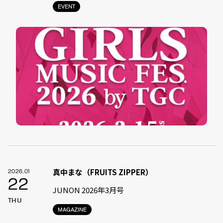
EVENT
真中まな（FRUITS ZIPPER）
2026.01
22
JUNON 2026年3月号
THU
MAGAZINE