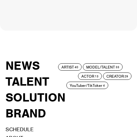
NEWS
ARTIST
MODEL/TALENT
40
33
ACTOR
CREATOR
TALENT
13
29
YouTuber/TikToker
4
SOLUTION
BRAND
SCHEDULE