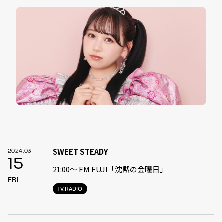
SWEET STEADY
2024.03
15
21:00〜 FM FUJI「沈黙の金曜日」
FRI
TV.RADIO