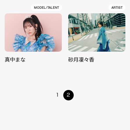
MODEL/TALENT
ARTIST
真中まな
砂月凜々香
1
2