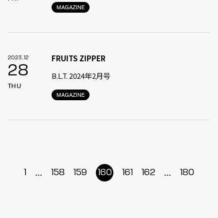
MAGAZINE
FRUITS ZIPPER
2023.12
28
B.L.T. 2024年2月号
THU
MAGAZINE
...
...
1
158
159
160
161
162
180