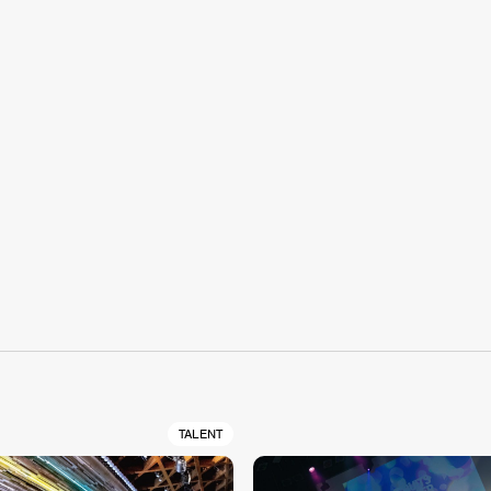
S
TALENT