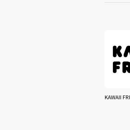
TALE
SOLU
BRA
KAWAII FR
SCHEDULE
ABOUT