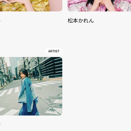
ル
松本かれん
ARTIST
香