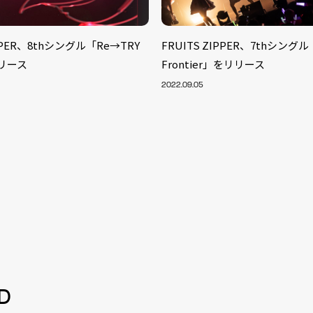
IPPER、8thシングル「Re→TRY
FRUITS ZIPPER、7thシングル「
リリース
Frontier」をリリース
2022.09.05
S
ARTIST
MODEL/T
40
D
ACTOR
13