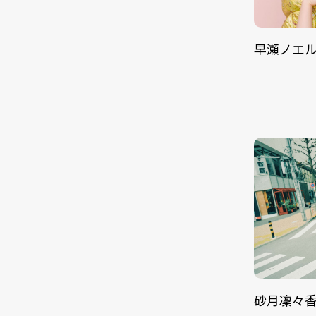
早瀬ノエ
砂月凜々