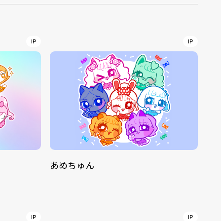
r
4
IP
IP
CONTACT
あめちゅん
S
Jingumae, 2-26-8 Jingumae,
ku, Tokyo, Japan 150-0001
IP
IP