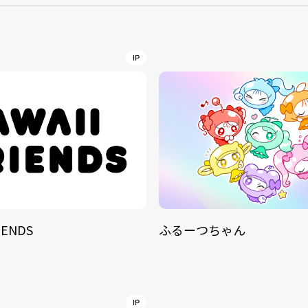
NT
YouTuber/TikToke
IP
TION
ND
IENDS
ふるーつちゃん
ADDRES
PHAROS 
COMPANY PROFILE
Shibuya-
IP