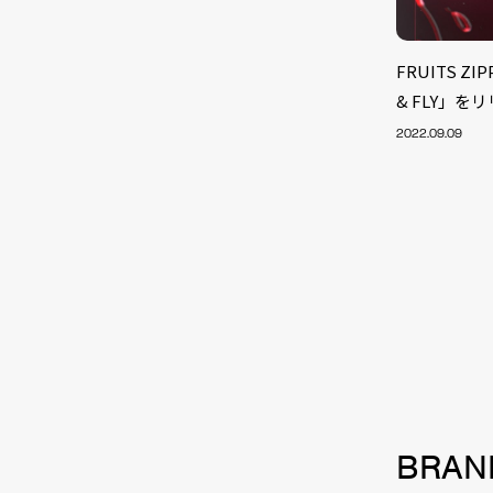
FRUITS Z
& FLY」を
2022.09.09
NEW
BRAN