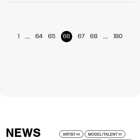
...
...
1
64
65
66
67
68
180
NEWS
ARTIST
MODEL/TALENT
40
33