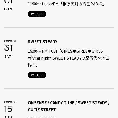
01
11:00〜 LuckyFM「桐原美月の青色RADIO」
SUN
TV.RADIO
SWEET STEADY
2026.01
31
19:00〜 FM FUJI「GIRLS♥GIRLS♥GIRLS
SAT
=flying high= SWEET STEADYの原宿代々木世
界！」
TV.RADIO
ONSENSE / CANDY TUNE / SWEET STEADY /
2026.03
15
CUTIE STREET
SUN