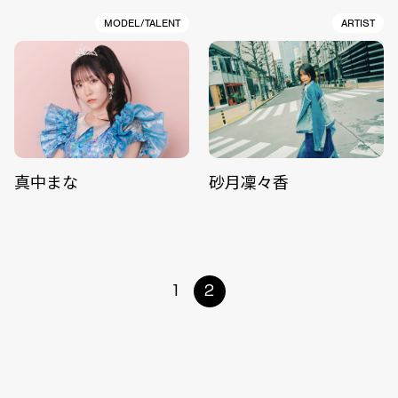
MODEL/TALENT
ARTIST
真中まな
砂月凜々香
1
2