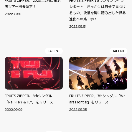
FRUITS ZIPPER、2023年2月に東名
FRUITS ZIPPER 1stワンマンライブ
阪ツアー開催決定！
レポート「きっかけは自分で見つけ
るもの」決意を胸に踏み出した世界
2022.10.08
進出への第一歩！
2022.09.13
TALENT
TALENT
FRUITS ZIPPER、8thシングル
FRUITS ZIPPER、7thシングル「We
「Re→TRY & FLY」をリリース
are Frontier」をリリース
2022.09.09
2022.09.05