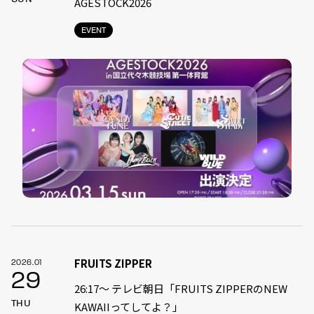
AGESTOCK2026
EVENT
FRUITS ZIPPER
2026.01
29
26:17～ テレビ朝日「FRUITS ZIPPERのNEW
THU
KAWAIIってしてよ？」