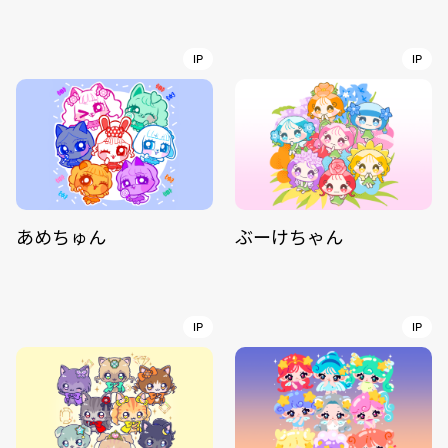
IP
IP
あめちゅん
ぶーけちゃん
IP
IP