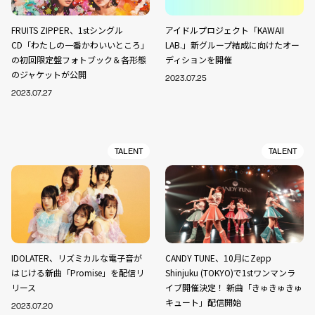
FRUITS ZIPPER、1stシングル
アイドルプロジェクト「KAWAII
CD「わたしの一番かわいいところ」
LAB.」新グループ結成に向けたオー
の初回限定盤フォトブック＆各形態
ディションを開催
のジャケットが公開
2023.07.25
2023.07.27
TALENT
TALENT
IDOLATER、リズミカルな電子音が
CANDY TUNE、10月にZepp
はじける新曲「Promise」を配信リ
Shinjuku (TOKYO)で1stワンマンラ
リース
イブ開催決定！ 新曲「きゅきゅきゅ
キュート」配信開始
2023.07.20