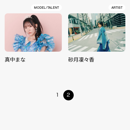
MODEL/TALENT
ARTIST
真中まな
砂月凜々香
1
2