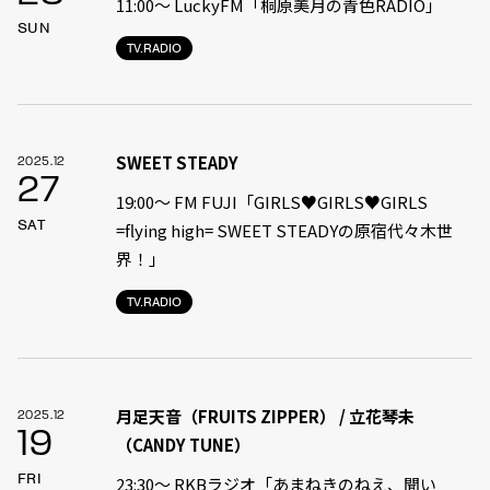
11:00〜 LuckyFM「桐原美月の青色RADIO」
SUN
TV.RADIO
SWEET STEADY
2025.12
27
19:00〜 FM FUJI「GIRLS♥GIRLS♥GIRLS
SAT
=flying high= SWEET STEADYの原宿代々木世
界！」
TV.RADIO
月足天音（FRUITS ZIPPER） / 立花琴未
2025.12
19
（CANDY TUNE）
FRI
23:30〜 RKBラジオ「あまねきのねえ、聞い