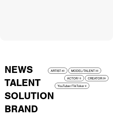
NEWS
ARTIST
MODEL/TALENT
40
33
ACTOR
CREATOR
TALENT
13
29
YouTuber/TikToker
4
SOLUTION
BRAND