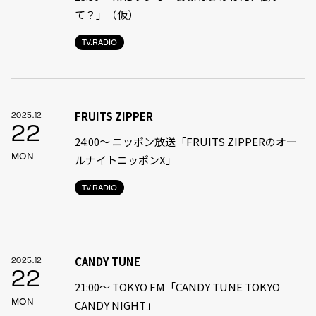
て？」（仮）
TV.RADIO
FRUITS ZIPPER
2025.12
22
24:00〜 ニッポン放送「FRUITS ZIPPERのオー
MON
ルナイトニッポンX」
TV.RADIO
CANDY TUNE
2025.12
22
21:00〜 TOKYO FM「CANDY TUNE TOKYO
MON
CANDY NIGHT」