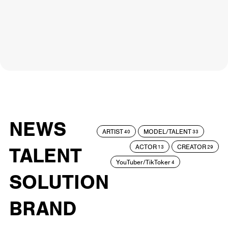
NEWS
ARTIST
MODEL/TALENT
40
33
ACTOR
CREATOR
TALENT
13
29
YouTuber/TikToker
4
SOLUTION
BRAND