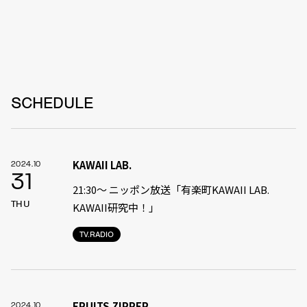
SCHEDULE
KAWAII LAB.
2024.10
31
21:30〜 ニッポン放送「有楽町KAWAII LAB.
THU
KAWAII研究中！」
TV.RADIO
FRUITS ZIPPER
2024.10