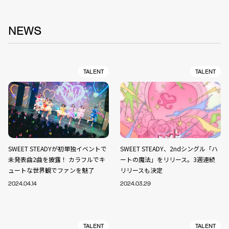
NEWS
TALENT
TALENT
SWEET STEADYが初単独イベントで
SWEET STEADY、2ndシングル「ハ
未発表曲2曲を披露！ カラフルでキ
ートの魔法」をリリース。3週連続
ュートな世界観でファンを魅了
リリースも決定
2024.04.14
2024.03.29
TALENT
TALENT