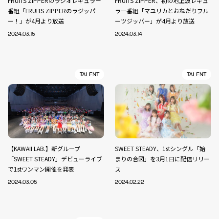
FRUITS ZIPPERのラジオレギュラー
FRUITS ZIPPER、初の地上波レギュ
番組「FRUITS ZIPPERのラジッパ
ラー番組「マユリカとおねだりフル
ー！」が4月より放送
ーツジッパー」が4月より放送
2024.03.15
2024.03.14
TALENT
TALENT
【KAWAII LAB.】新グループ
SWEET STEADY、1stシングル「始
「SWEET STEADY」デビューライブ
まりの合図」を3月1日に配信リリー
で1stワンマン開催を発表
ス
2024.03.05
2024.02.22