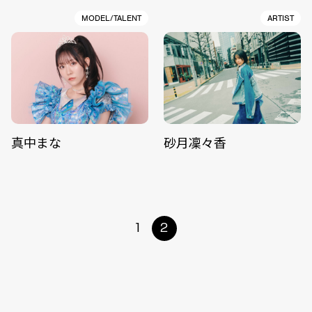
MODEL/TALENT
ARTIST
真中まな
砂月凜々香
1
2