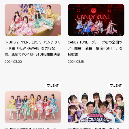
FRUITS ZIPPER、1stアルバムよりリ
CANDY TUNE、グループ初の全国ツ
ード曲「NEW KAWAII」を先行配
アー開幕！ 新曲「倍倍FIGHT！」を
信。原宿でPOP UP STORE開催決定
初披露
2024.03.22
2024.03.18
TALENT
TALENT