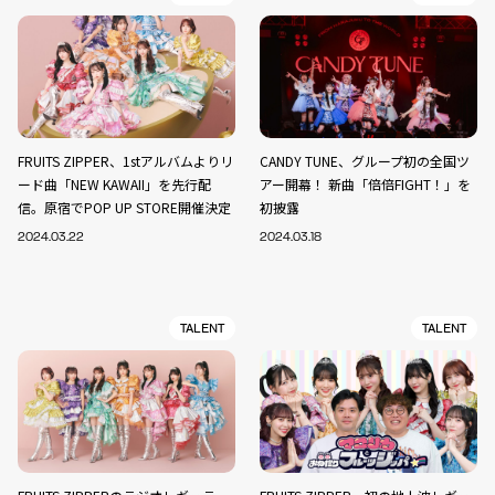
FRUITS ZIPPER、1stアルバムよりリ
CANDY TUNE、グループ初の全国ツ
ード曲「NEW KAWAII」を先行配
アー開幕！ 新曲「倍倍FIGHT！」を
信。原宿でPOP UP STORE開催決定
初披露
2024.03.22
2024.03.18
TALENT
TALENT