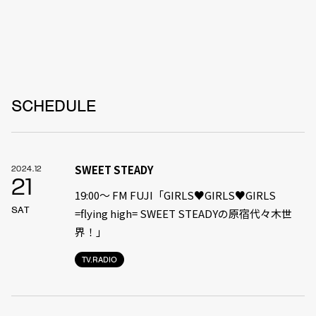
SCHEDULE
SWEET STEADY
2024.12
21
19:00〜 FM FUJI「GIRLS♥GIRLS♥GIRLS
SAT
=flying high= SWEET STEADYの原宿代々木世
界！」
TV.RADIO