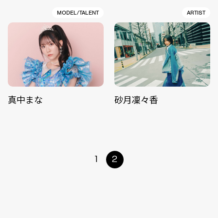
MODEL/TALENT
ARTIST
真中まな
砂月凜々香
1
2