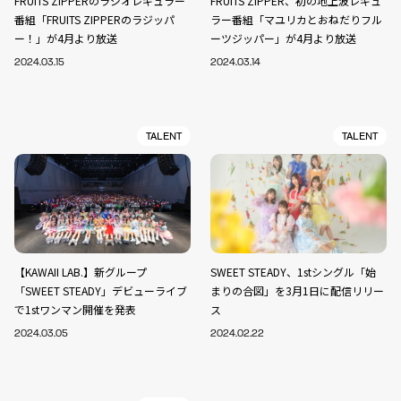
FRUITS ZIPPERのラジオレギュラー
FRUITS ZIPPER、初の地上波レギュ
番組「FRUITS ZIPPERのラジッパ
ラー番組「マユリカとおねだりフル
ー！」が4月より放送
ーツジッパー」が4月より放送
2024.03.15
2024.03.14
TALENT
TALENT
【KAWAII LAB.】新グループ
SWEET STEADY、1stシングル「始
「SWEET STEADY」デビューライブ
まりの合図」を3月1日に配信リリー
で1stワンマン開催を発表
ス
2024.03.05
2024.02.22