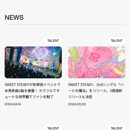
NEWS
TALENT
TALENT
SWEET STEADYが初単独イベントで
SWEET STEADY、2ndシングル「ハ
未発表曲2曲を披露！ カラフルでキ
ートの魔法」をリリース。3週連続
ュートな世界観でファンを魅了
リリースも決定
2024.04.14
2024.03.29
TALENT
TALENT