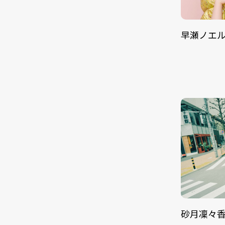
早瀬ノエ
砂月凜々