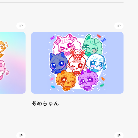
r
4
IP
IP
CONTACT
あめちゅん
S
Jingumae, 2-26-8 Jingumae,
ku, Tokyo, Japan 150-0001
IP
IP