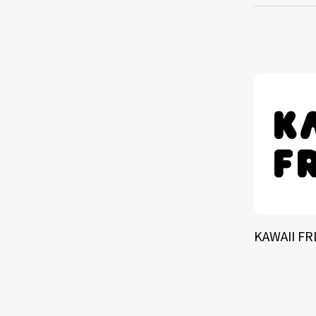
TALE
SOLU
BRA
KAWAII FR
SCHEDULE
ABOUT