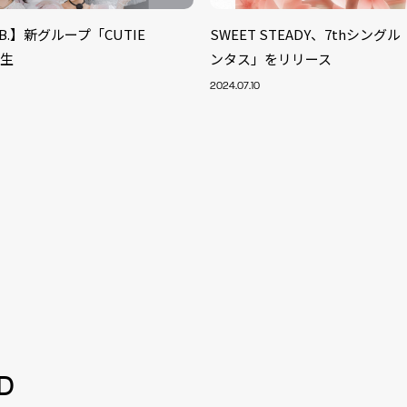
LAB.】新グループ「CUTIE
SWEET STEADY、7thシン
誕生
ンタス」をリリース
2024.07.10
S
ARTIST
MODEL/T
40
D
ACTOR
13