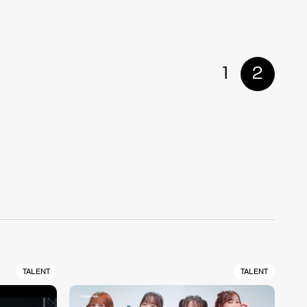
1
2
TALENT
TALENT