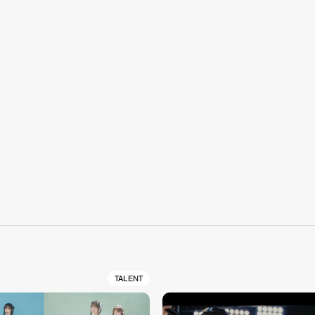
S
TALENT