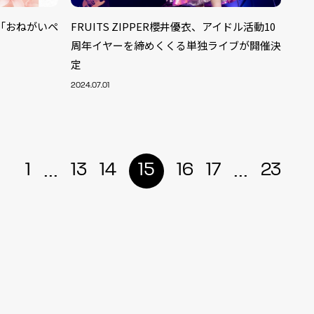
グル「おねがいペ
FRUITS ZIPPER櫻井優衣、アイドル活動10
周年イヤーを締めくくる単独ライブが開催決
定
2024.07.01
...
...
1
13
14
15
16
17
23
ALENT
33
CREATOR
29