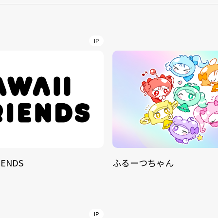
NT
YouTuber/TikToke
IP
TION
ND
IENDS
ふるーつちゃん
ADDRES
PHAROS 
COMPANY PROFILE
Shibuya-
IP