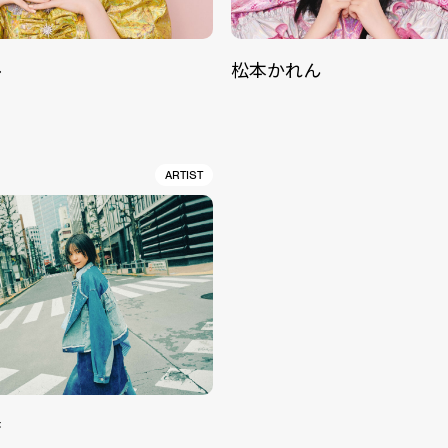
ル
松本かれん
ARTIST
香