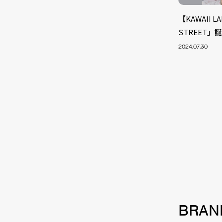
【KAWAII 
STREET」
2024.07.30
NEW
BRAN