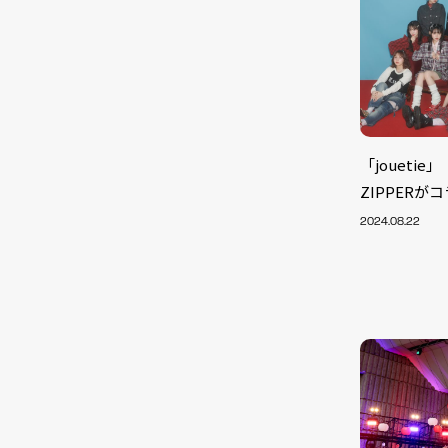
「jouetie」
ZIPPER
2024.08.22