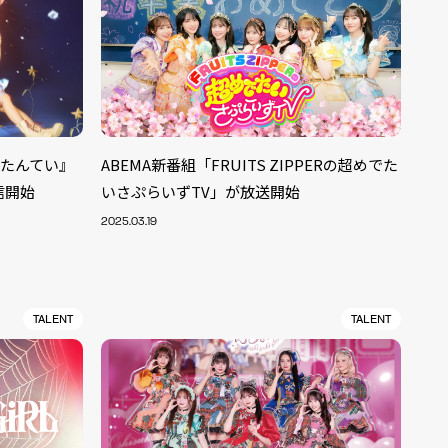
しりたんてい』
ABEMA新番組「FRUITS ZIPPERの超めでた
配信開始
いさぷらいずTV」が放送開始
2025.03.19
TALENT
TALENT