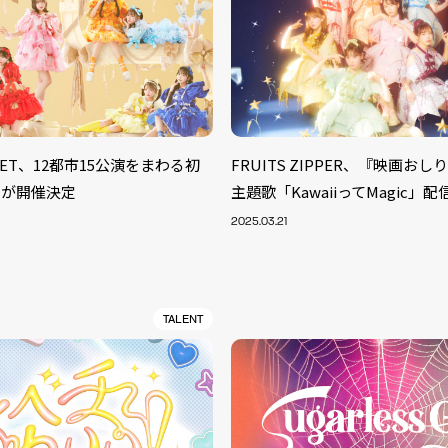
TREET、12都市15公演をまわる初
FRUITS ZIPPER、『映画お
ーが開催決定
主題歌「KawaiiってMagic」
2025.03.21
TALENT