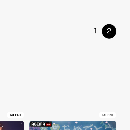
1
2
TALENT
TALENT