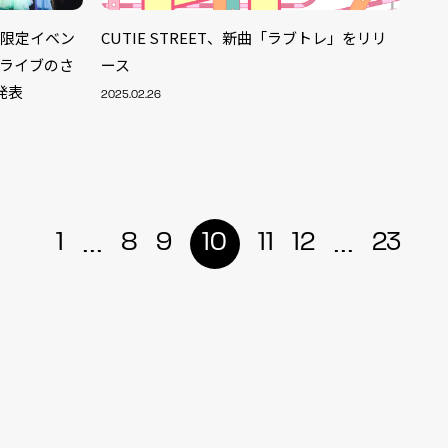
ラブ限定イベン
CUTIE STREET、新曲「ラブトレ」をリリ
年ライブのさ
ース
発表
2025.02.26
...
...
1
8
9
10
11
12
23
ALENT
33
CREATOR
29