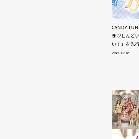
CANDY T
き♡しんど
い！」を先
2025.03.12