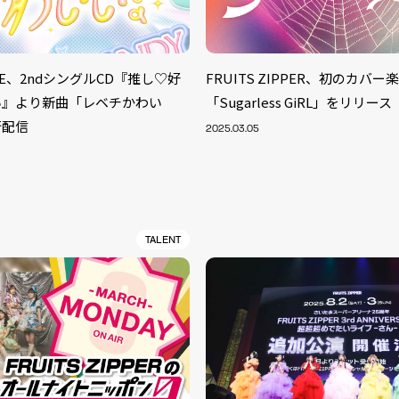
UNE、2ndシングルCD『推し♡好
FRUITS ZIPPER、初のカバー
い』より新曲「レベチかわい
「Sugarless GiRL」をリリース
行配信
2025.03.05
TALENT