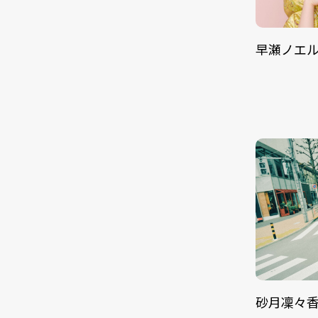
早瀬ノエ
砂月凜々