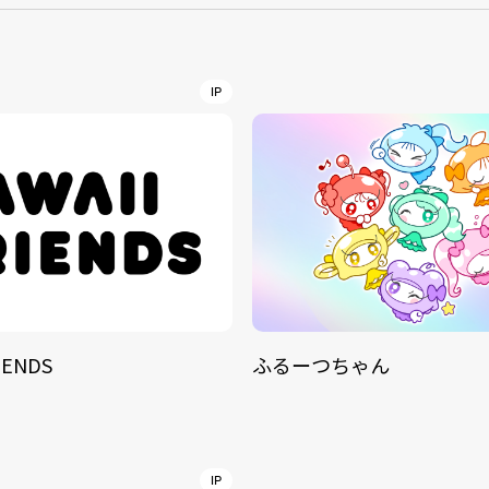
NT
YouTuber/TikToke
IP
TION
ND
IENDS
ふるーつちゃん
ADDRES
PHAROS 
COMPANY PROFILE
Shibuya-
IP