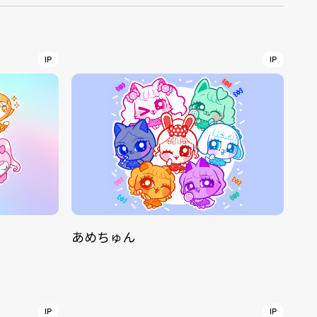
r
4
IP
IP
CONTACT
あめちゅん
S
Jingumae, 2-26-8 Jingumae,
ku, Tokyo, Japan 150-0001
IP
IP