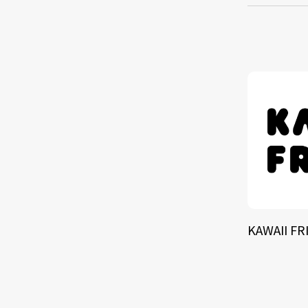
TALE
SOLU
BRA
KAWAII FR
SCHEDULE
ABOUT