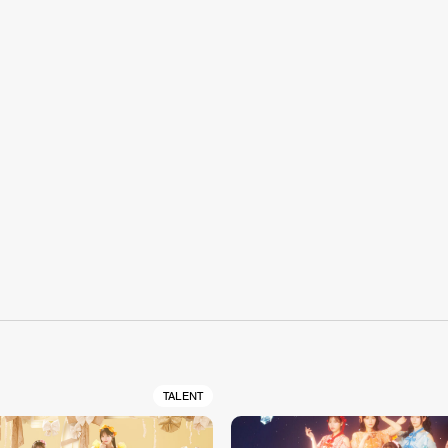
S
TALENT