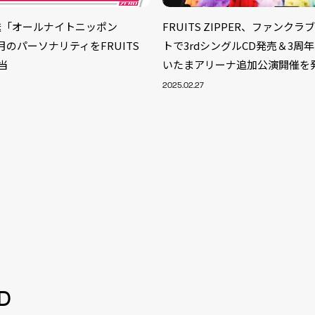
送「オールナイトニッポン
FRUITS ZIPPER、ファンク
」3月のパーソナリティをFRUITS
トで3rdシングルCD発売＆3周
担当
いたまアリーナ追加公演開催を
2025.02.27
S
ARTIST
MODEL/T
40
D
ACTOR
13