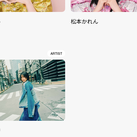
ル
松本かれん
ARTIST
香