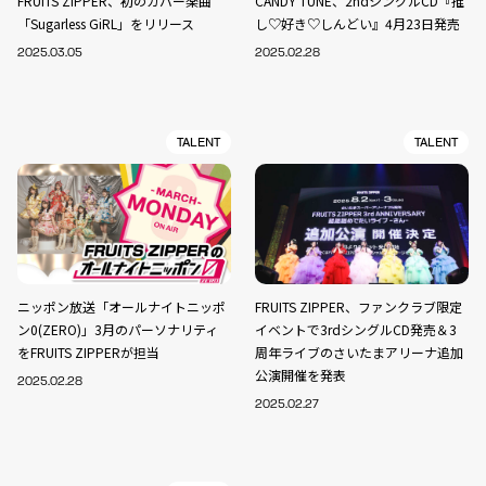
FRUITS ZIPPER、初のカバー楽曲
CANDY TUNE、2ndシングルCD『推
「Sugarless GiRL」をリリース
し♡好き♡しんどい』4月23日発売
2025.03.05
2025.02.28
TALENT
TALENT
ニッポン放送「オールナイトニッポ
FRUITS ZIPPER、ファンクラブ限定
ン0(ZERO)」3月のパーソナリティ
イベントで3rdシングルCD発売＆3
をFRUITS ZIPPERが担当
周年ライブのさいたまアリーナ追加
公演開催を発表
2025.02.28
2025.02.27