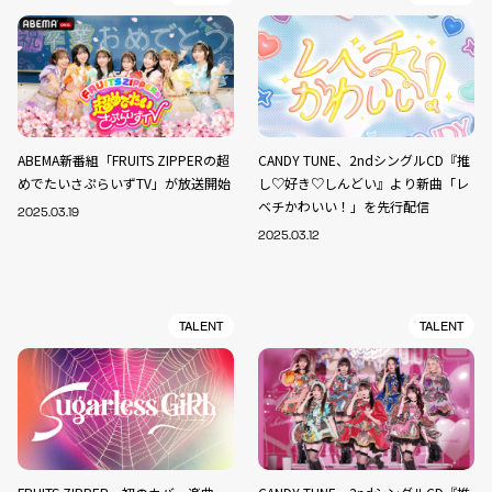
ABEMA新番組「FRUITS ZIPPERの超
CANDY TUNE、2ndシングルCD『推
めでたいさぷらいずTV」が放送開始
し♡好き♡しんどい』より新曲「レ
ベチかわいい！」を先行配信
2025.03.19
2025.03.12
TALENT
TALENT