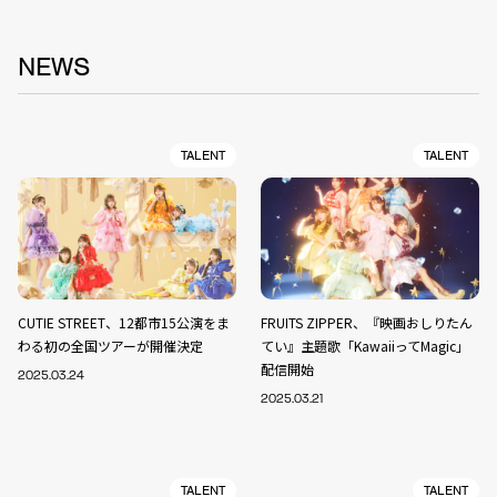
NEWS
TALENT
TALENT
CUTIE STREET、12都市15公演をま
FRUITS ZIPPER、『映画おしりたん
わる初の全国ツアーが開催決定
てい』主題歌「KawaiiってMagic」
配信開始
2025.03.24
2025.03.21
TALENT
TALENT