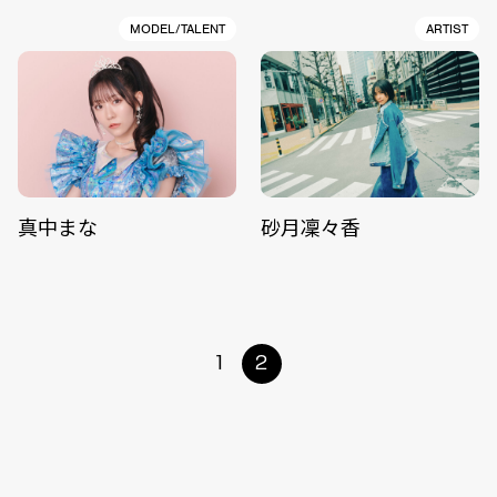
MODEL/TALENT
ARTIST
真中まな
砂月凜々香
1
2