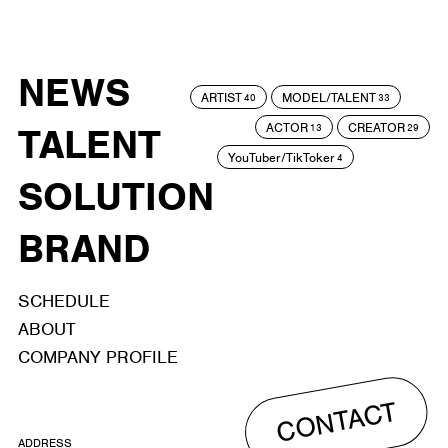
NEWS
ARTIST
MODEL/TALENT
40
33
ACTOR
CREATOR
TALENT
13
29
YouTuber/TikToker
4
SOLUTION
BRAND
SCHEDULE
ABOUT
COMPANY PROFILE
CONTACT
ADDRESS