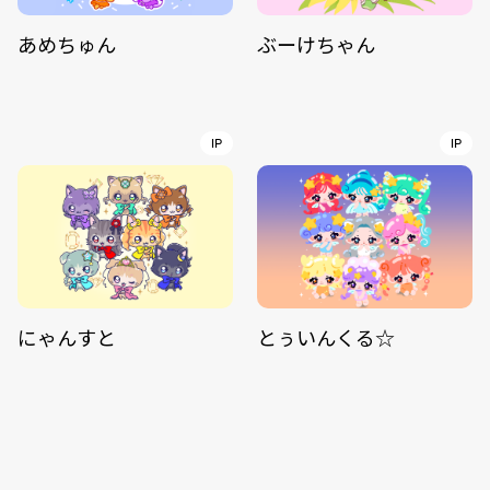
あめちゅん
ぶーけちゃん
IP
IP
にゃんすと
とぅいんくる☆