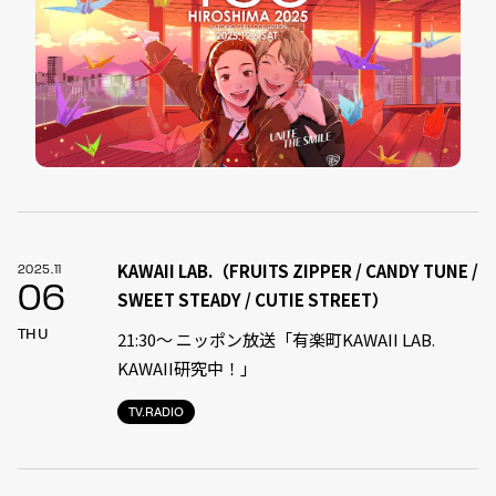
KAWAII LAB.（FRUITS ZIPPER / CANDY TUNE /
2025.11
06
SWEET STEADY / CUTIE STREET）
THU
21:30〜 ニッポン放送「有楽町KAWAII LAB.
KAWAII研究中！」
TV.RADIO