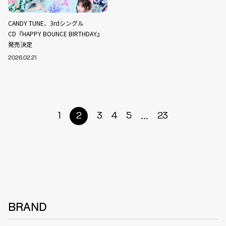
CANDY TUNE、3rdシングル
CD『HAPPY BOUNCE BIRTHDAY』
発売決定
2026.02.21
...
1
2
3
4
5
23
BRAND