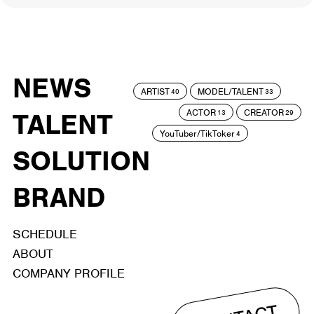
NEWS
ARTIST
MODEL/TALENT
40
33
ACTOR
CREATOR
TALENT
13
29
YouTuber/TikToker
4
SOLUTION
BRAND
SCHEDULE
ABOUT
COMPANY PROFILE