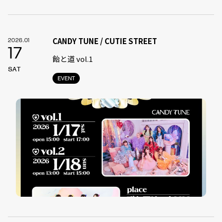
CANDY TUNE / CUTIE STREET
2026.01
17
飴と道 vol.1
SAT
EVENT