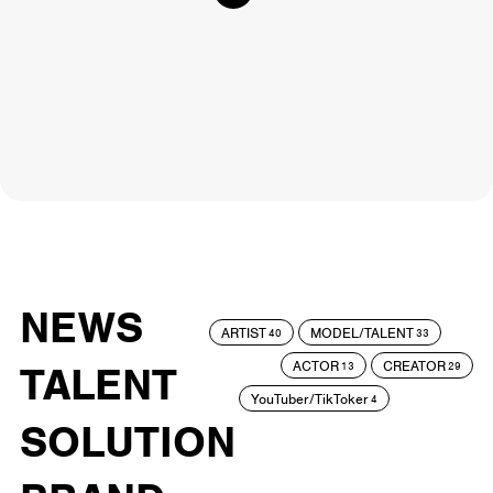
NEWS
ARTIST
MODEL/TALENT
40
33
ACTOR
CREATOR
TALENT
13
29
YouTuber/TikToker
4
SOLUTION