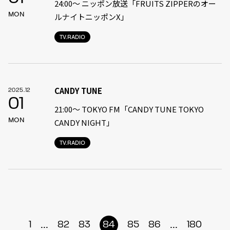
24:00〜 ニッポン放送「FRUITS ZIPPERのオー
MON
ルナイトニッポンX」
TV.RADIO
CANDY TUNE
2025.12
01
21:00〜 TOKYO FM「CANDY TUNE TOKYO
MON
CANDY NIGHT」
TV.RADIO
...
...
1
82
83
84
85
86
180