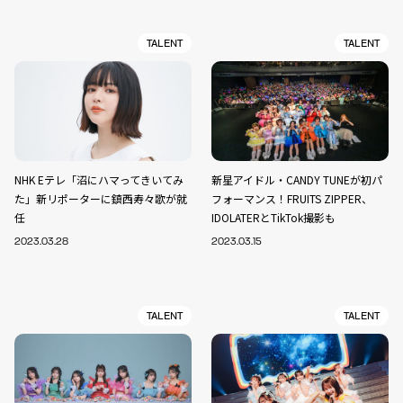
TALENT
TALENT
NHK Eテレ「沼にハマってきいてみ
新星アイドル・CANDY TUNEが初パ
た」新リポーターに鎮西寿々歌が就
フォーマンス！FRUITS ZIPPER、
任
IDOLATERとTikTok撮影も
2023.03.28
2023.03.15
TALENT
TALENT