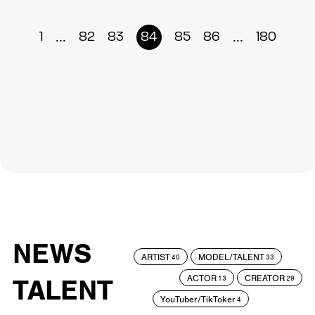
...
...
1
82
83
84
85
86
180
NEWS
ARTIST
MODEL/TALENT
40
33
ACTOR
CREATOR
TALENT
13
29
YouTuber/TikToker
4