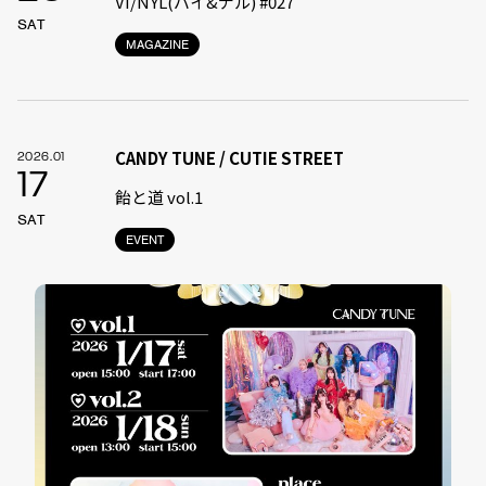
VI/NYL(バイ&ナル) #027
SAT
MAGAZINE
CANDY TUNE / CUTIE STREET
2026.01
17
飴と道 vol.1
SAT
EVENT