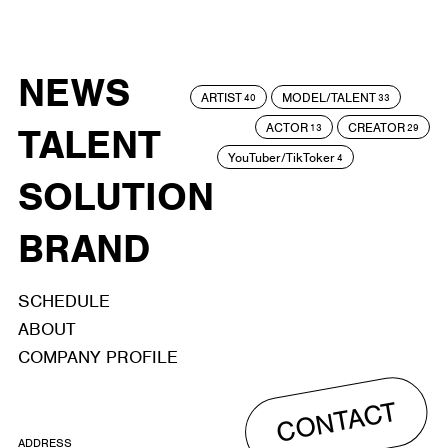
NEWS
ARTIST
MODEL/TALENT
40
33
ACTOR
CREATOR
TALENT
13
29
YouTuber/TikToker
4
SOLUTION
BRAND
SCHEDULE
ABOUT
COMPANY PROFILE
CONTACT
ADDRESS