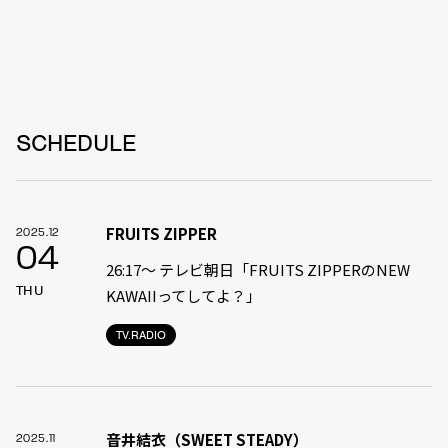
SCHEDULE
FRUITS ZIPPER
2025.12
04
26:17～ テレビ朝日「FRUITS ZIPPERのNEW
THU
KAWAIIってしてよ？」
TV.RADIO
音井結衣（SWEET STEADY）
2025.11