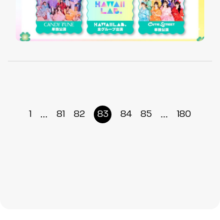
...
...
1
81
82
83
84
85
180